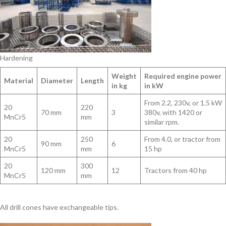
Hardening
Weight
Required engine power
Material
Diameter
Length
in kg
in kW
From 2.2, 230v, or 1.5 kW
20
220
70 mm
3
380v, with 1420 or
MnCr5
mm
similar rpm.
20
250
From 4.0, or tractor from
90 mm
6
MnCr5
mm
15 hp
20
300
120 mm
12
Tractors from 40 hp
MnCr5
mm
All drill cones have exchangeable tips.