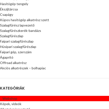
Hasítógép tengely
Ékszíjtárcsa
Csapágy
Kúpos hasítógép alkatrész szett
Szalagfűrész lapvezető
Szalagfűrészkerék-bandázs
Szalagfűrészlap
Faipari szalagfűrészlap
Húsipari szalagfűrészlap
Faipari gép, szerszám
Ágaprító
Offroad alkatrész
Akciós alkatrészek – bolhapiac
KATEGÓRIÁK
Webshop
Képek, videók