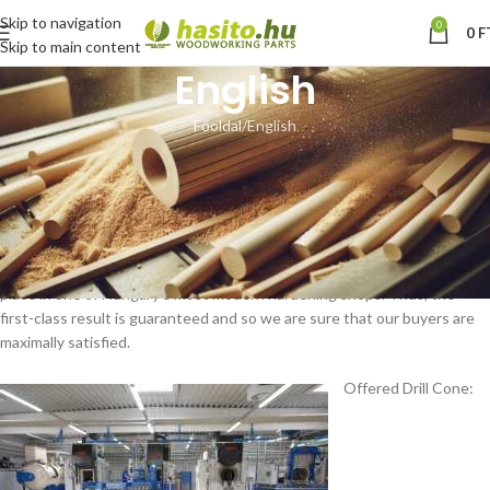
Skip to navigation
0
0
F
Skip to main content
English
Főoldal
English
Dear visitors,
our company deals with trading of cone splitter components. So drill
cone, shafts, ball bearings and housings, pulleys, circlips and other
various accessories.
All parts are turned on state-of-the-art CNC equipment, curing takes
place in one of Hungary’s most modern hardening shops. Thus, the
first-class result is guaranteed and so we are sure that our buyers are
maximally satisfied.
Offered Drill Cone: