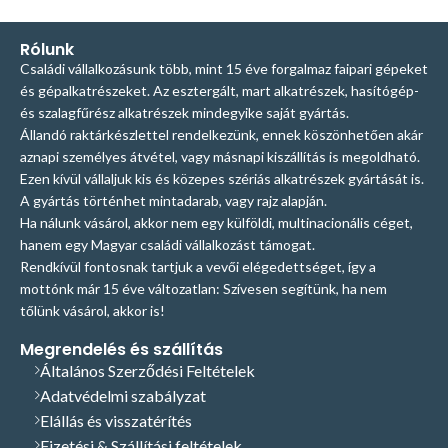
Rólunk
Családi vállalkozásunk több, mint 15 éve forgalmaz faipari gépeket
és gépalkatrészeket. Az esztergált, mart alkatrészek, hasítógép-
és szalagfűrész alkatrészek mindegyike saját gyártás.
Állandó raktárkészlettel rendelkezünk, ennek köszönhetően akár
aznapi személyes átvétel, vagy másnapi kiszállítás is megoldható.
Ezen kívül vállaljuk kis és közepes szériás alkatrészek gyártását is.
A gyártás történhet mintadarab, vagy rajz alapján.
Ha nálunk vásárol, akkor nem egy külföldi, multinacionális céget,
hanem egy Magyar családi vállalkozást támogat.
Rendkívül fontosnak tartjuk a vevői elégedettséget, így a
mottónk már 15 éve változatlan: Szívesen segítünk, ha nem
tőlünk vásárol, akkor is!
Megrendelés és szállítás
Általános Szerződési Feltételek
Adatvédelmi szabályzat
Elállás és visszatérítés
Fizetési & Szállítási feltételek