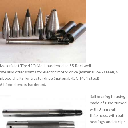
Material of Tip: 42CrMo4, hardened to 55 Rockwell.
We also offer shafts for electric motor drive (material: c45 steel), 6
ribbed shafts for tractor drive (material: 42CrMo4 steel)
6 Ribbed end is hardened.
Ball bearing housings
made of tube turned,
with 8 mm wall
thickness, with ball
bearings and circlips.