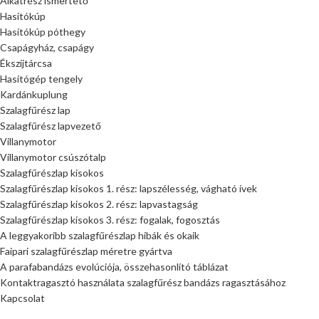
Alkatrész ismertető
Hasítókúp
Hasítókúp póthegy
Csapágyház, csapágy
Ékszíjtárcsa
Hasítógép tengely
Kardánkuplung
Szalagfűrész lap
Szalagfűrész lapvezető
Villanymotor
Villanymotor csúszótalp
Szalagfűrészlap kisokos
Szalagfűrészlap kisokos 1. rész: lapszélesség, vágható ívek
Szalagfűrészlap kisokos 2. rész: lapvastagság
Szalagfűrészlap kisokos 3. rész: fogalak, fogosztás
A leggyakoribb szalagfűrészlap hibák és okaik
Faipari szalagfűrészlap méretre gyártva
A parafabandázs evolúciója, összehasonlító táblázat
Kontaktragasztó használata szalagfűrész bandázs ragasztásához
Kapcsolat