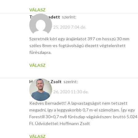
VÁLASZ
Tasi Bernadett
szerint:
szeptember 25, 2020 7:04 de.
Szeretnék kéri egy árajánlatot 397 cm hosszú 30 mm
széles 8mm-es fogtávolságú élezett végtelenített
fűrészlapra.
VÁLASZ
Hoffmann Zsolt
szerint:
szeptember 26, 2020 11:30 de.
Kedves Bernadett! A lapvastagságot nem tetszett
megadni, így a leggyakoribb 0,7 m-el számoltam. Így egy
Forestill 30×0,7 nv8 fűrészlap vágáskészen: bruttó 5.024
Ft. Üdvözlettel: Hoffmann Zsolt
VÁLASZ