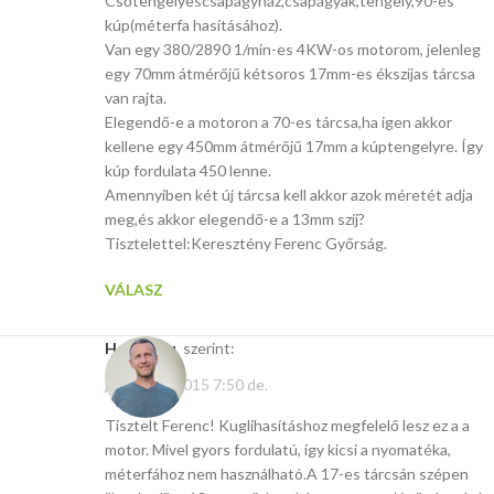
Csőtengelyescsapágyház,csapágyak,tengely,90-es
kúp(méterfa hasításához).
Van egy 380/2890 1/min-es 4KW-os motorom, jelenleg
egy 70mm átmérőjű kétsoros 17mm-es ékszíjas tárcsa
van rajta.
Elegendő-e a motoron a 70-es tárcsa,ha igen akkor
kellene egy 450mm átmérőjű 17mm a kúptengelyre. Így
kúp fordulata 450 lenne.
Amennyiben két új tárcsa kell akkor azok méretét adja
meg,és akkor elegendő-e a 13mm szíj?
Tisztelettel:Keresztény Ferenc Győrság.
VÁLASZ
Hasito.hu
szerint:
január 30, 2015 7:50 de.
Tisztelt Ferenc! Kuglihasításhoz megfelelő lesz ez a a
motor. Mivel gyors fordulatú, így kicsi a nyomatéka,
méterfához nem használható.A 17-es tárcsán szépen