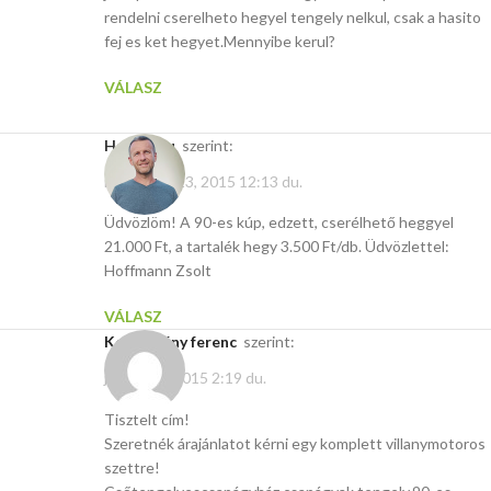
rendelni cserelheto hegyel tengely nelkul, csak a hasito
fej es ket hegyet.Mennyibe kerul?
VÁLASZ
Hasito.hu
szerint:
november 23, 2015 12:13 du.
Üdvözlöm! A 90-es kúp, edzett, cserélhető heggyel
21.000 Ft, a tartalék hegy 3.500 Ft/db. Üdvözlettel:
Hoffmann Zsolt
VÁLASZ
Keresztény ferenc
szerint:
január 29, 2015 2:19 du.
Tisztelt cím!
Szeretnék árajánlatot kérni egy komplett villanymotoros
szettre!