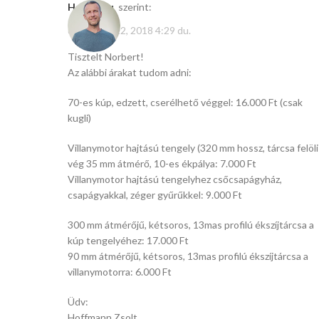
Hasito.hu
szerint:
december 22, 2018 4:29 du.
Tisztelt Norbert!
Az alábbi árakat tudom adni:
70-es kúp, edzett, cserélhető véggel: 16.000 Ft (csak
kugli)
Villanymotor hajtású tengely (320 mm hossz, tárcsa felöli
vég 35 mm átmérő, 10-es ékpálya: 7.000 Ft
Villanymotor hajtású tengelyhez csőcsapágyház,
csapágyakkal, zéger gyűrűkkel: 9.000 Ft
300 mm átmérőjű, kétsoros, 13mas profilú ékszíjtárcsa a
kúp tengelyéhez: 17.000 Ft
90 mm átmérőjű, kétsoros, 13mas profilú ékszíjtárcsa a
villanymotorra: 6.000 Ft
Üdv:
Hoffmann Zsolt