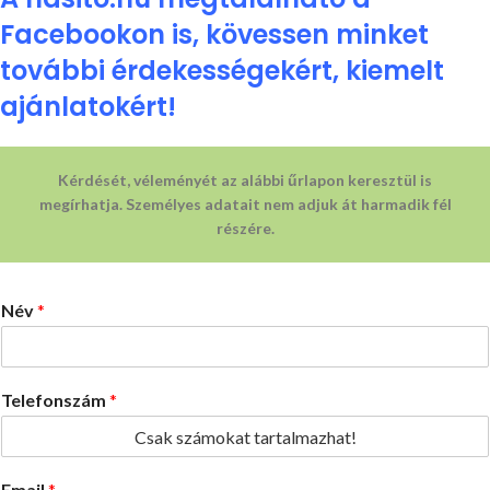
Facebookon is, kövessen minket
további érdekességekért, kiemelt
ajánlatokért!
Kérdését, véleményét az alábbi űrlapon keresztül is
megírhatja. Személyes adatait nem adjuk át harmadik fél
részére.
Név
*
Telefonszám
*
Email
*