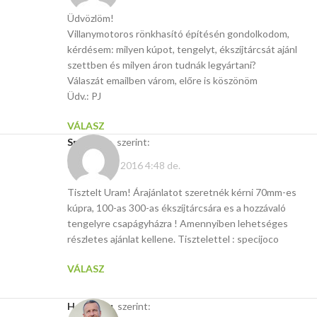
Üdvözlöm!
Villanymotoros rönkhasító építésén gondolkodom,
kérdésem: milyen kúpot, tengelyt, ékszíjtárcsát ajánl
szettben és milyen áron tudnák legyártani?
Válaszát emailben várom, előre is köszönöm
Üdv.: PJ
VÁLASZ
Specijoco
szerint:
október 21, 2016 4:48 de.
Tisztelt Uram! Árajánlatot szeretnék kérni 70mm-es
kúpra, 100-as 300-as ékszíjtárcsára es a hozzávaló
tengelyre csapágyházra ! Amennyiben lehetséges
részletes ajánlat kellene. Tisztelettel : specijoco
VÁLASZ
Hasito.hu
szerint: