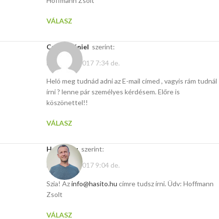
Hoffmann Zsolt
VÁLASZ
Cseke Dániel
szerint:
március 7, 2017 7:34 de.
Heló meg tudnád adni az E-mail címed , vagyis rám tudnál
írni ? lenne pár személyes kérdésem. Előre is
köszönettel!!
VÁLASZ
Hasito.hu
szerint:
március 7, 2017 9:04 de.
Szia! Az
info@hasito.hu
címre tudsz írni. Üdv: Hoffmann
Zsolt
VÁLASZ