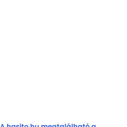
A hasito.hu megtalálható a