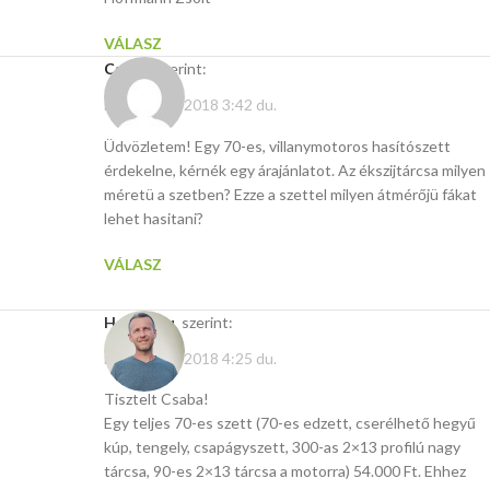
VÁLASZ
csaba
szerint:
március 12, 2018 3:42 du.
Üdvözletem! Egy 70-es, villanymotoros hasítószett
érdekelne, kérnék egy árajánlatot. Az ékszijtárcsa milyen
méretü a szetben? Ezze a szettel milyen átmérőjü fákat
lehet hasitani?
VÁLASZ
Hasito.hu
szerint:
március 12, 2018 4:25 du.
Tisztelt Csaba!
Egy teljes 70-es szett (70-es edzett, cserélhető hegyű
kúp, tengely, csapágyszett, 300-as 2×13 profilú nagy
tárcsa, 90-es 2×13 tárcsa a motorra) 54.000 Ft. Ehhez