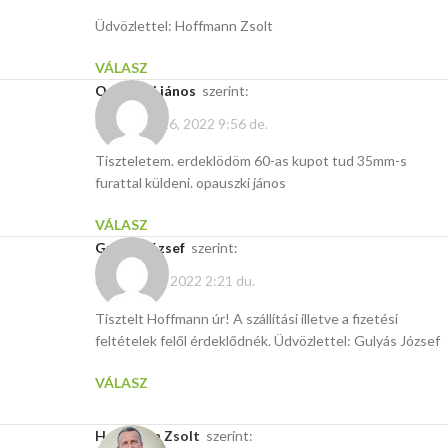
Üdvözlettel: Hoffmann Zsolt
VÁLASZ
opauszki jános
szerint:
november 26, 2022 9:56 de.
Tiszteletem. erdeklödöm 60-as kupot tud 35mm-s
furattal küldeni. opauszki jános
VÁLASZ
Gulyás József
szerint:
október 12, 2022 2:21 du.
Tisztelt Hoffmann úr! A szállítási illetve a fizetési
feltételek felől érdeklődnék. Üdvözlettel: Gulyás József
VÁLASZ
Hoffmann Zsolt
szerint: