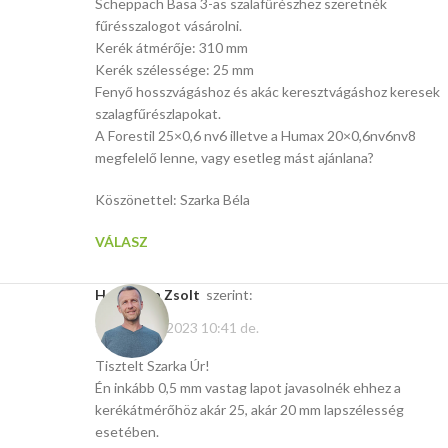
Scheppach Basa 3-as szalafűrészhez szeretnék
fűrésszalogot vásárolni.
Kerék átmérője: 310 mm
Kerék szélessége: 25 mm
Fenyő hosszvágáshoz és akác keresztvágáshoz keresek
szalagfűrészlapokat.
A Forestil 25×0,6 nv6 illetve a Humax 20×0,6nv6nv8
megfelelő lenne, vagy esetleg mást ajánlana?
Köszönettel: Szarka Béla
VÁLASZ
Hoffmann Zsolt
szerint:
február 23, 2023 10:41 de.
Tisztelt Szarka Úr!
Én inkább 0,5 mm vastag lapot javasolnék ehhez a
kerékátmérőhöz akár 25, akár 20 mm lapszélesség
esetében.