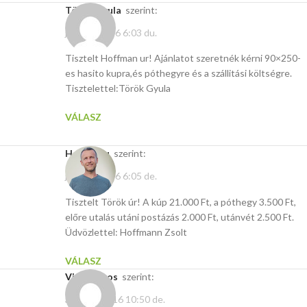
Török Gyula
szerint:
július 6, 2016 6:03 du.
Tisztelt Hoffman ur! Ajánlatot szeretnék kérni 90×250-
es hasito kupra,és póthegyre és a szállitási költségre.
Tisztelettel:Török Gyula
VÁLASZ
Hasito.hu
szerint:
július 8, 2016 6:05 de.
Tisztelt Török úr! A kúp 21.000 Ft, a póthegy 3.500 Ft,
előre utalás utáni postázás 2.000 Ft, utánvét 2.500 Ft.
Üdvözlettel: Hoffmann Zsolt
VÁLASZ
Virág János
szerint:
április 3, 2016 10:50 de.