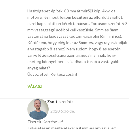
Hasítógépet építek, 80 mm átmérőjű kúp, 4kw-os
motorral, és most fogom készíteni az elfordulásgátlót,
ezzel kapcsolatban kérek tanácsot. Forrásom szerint 6-8
mm vastagságú acélból kell készülnie. 5mm és 8mm
vastagságú laposvasat tudtam vásárolni (6mm nincs).
Kérdésem, hogy elég lesz az 5mm-es, vagy ragaszkodjak
a vastagabb 8-ashoz? Nem tudom, hogy 8-as esetén
van-e létjogosultsága azon aggodalmamnak, hogy
esetleg könnyebben elakadhat a tuskó a vastagabb
anyag miatt?
Üdvözlettel: Kertész Lóránt
VÁLASZ
Hoffmann Zsolt
szerint:
december 5, 2020 6:36 de.
Tisztelt Kertész Úr!
Tökéletesen megfelel akár a 4 mm-es anyag is. Az