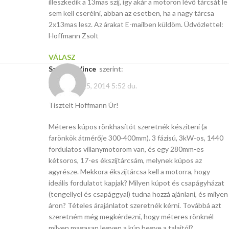
illeszkedik a 13mas szíj, így akár a motoron lévő tárcsát le
sem kell cserélni, abban az esetben, ha a nagy tárcsa
2x13mas lesz. Az árakat E-mailben küldöm. Üdvözlettel:
Hoffmann Zsolt
VÁLASZ
Szakács Vince
szerint:
november 15, 2014 5:52 du.
Tisztelt Hoffmann Úr!
Méteres kúpos rönkhasítót szeretnék készíteni (a
farönkök átmérője 300-400mm). 3 fázisú, 3kW-os, 1440
fordulatos villanymotorom van, és egy 280mm-es
kétsoros, 17-es ékszíjtárcsám, melynek kúpos az
agyrésze. Mekkora ékszíjtárcsa kell a motorra, hogy
ideális fordulatot kapjak? Milyen kúpot és csapágyházat
(tengellyel és csapággyal) tudna hozzá ajánlani, és milyen
áron? Tételes árajánlatot szeretnék kérni. Továbbá azt
szeretném még megkérdezni, hogy méteres rönknél
milyen magasan legyen a kúp hegye a talajtól?