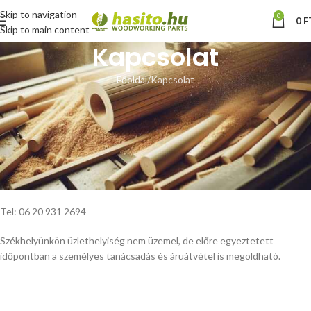
Skip to navigation
0
0
F
Skip to main content
Kapcsolat
Főoldal
Kapcsolat
Hoffmann Zsolt e.v.
Cím: 7936 Szentlászló, Kossuth u. 10/A.
Adószám: 60314990-2-22
E-mail: info@hasito.hu
Tel: 06 20 931 2694
Székhelyünkön üzlethelyiség nem üzemel, de előre egyeztetett
időpontban a személyes tanácsadás és áruátvétel is megoldható.