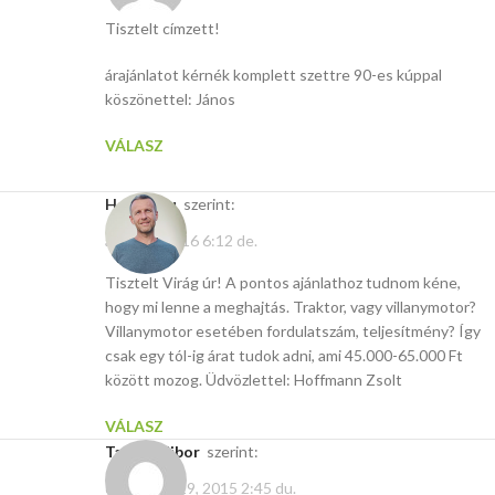
Tisztelt címzett!
árajánlatot kérnék komplett szettre 90-es kúppal
köszönettel: János
VÁLASZ
Hasito.hu
szerint:
április 4, 2016 6:12 de.
Tisztelt Virág úr! A pontos ajánlathoz tudnom kéne,
hogy mi lenne a meghajtás. Traktor, vagy villanymotor?
Villanymotor esetében fordulatszám, teljesítmény? Így
csak egy tól-ig árat tudok adni, ami 45.000-65.000 Ft
között mozog. Üdvözlettel: Hoffmann Zsolt
VÁLASZ
Takács Tibor
szerint:
december 29, 2015 2:45 du.