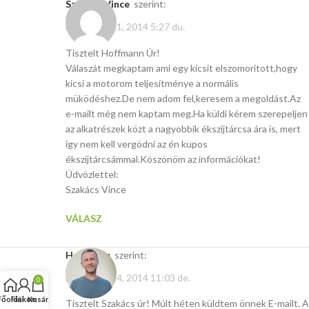
Szakács Vince
szerint:
november 21, 2014 5:27 du.
Tisztelt Hoffmann Úr!
Válaszát megkaptam ami egy kicsit elszomorított,hogy
kicsi a motorom teljesítménye a normális
müködéshez.De nem adom fel,keresem a megoldást.Az
e-mailt még nem kaptam meg.Ha küldi kérem szerepeljen
az alkatrészek közt a nagyobbik ékszijtárcsa ára is, mert
igy nem kell vergödni az én kupos
ékszíjtárcsámmal.Köszönöm az információkat!
Üdvözlettel:
Szakács Vince
VÁLASZ
Hasito.hu
szerint:
november 24, 2014 11:03 de.
0
Főoldal
Fiókom
Kosár
Tisztelt Szakács úr! Múlt héten küldtem önnek E-mailt. A