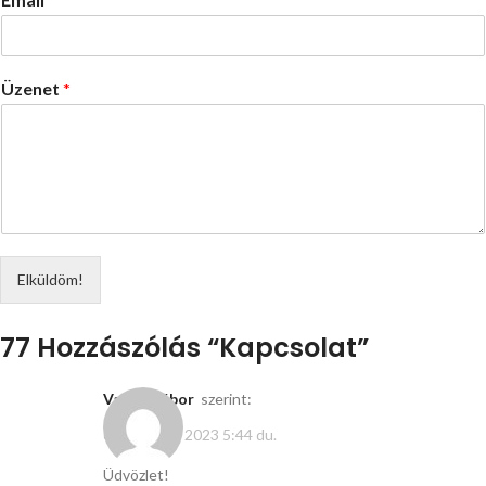
Üzenet
*
Elküldöm!
77 Hozzászólás “
Kapcsolat
”
Varga Gábor
szerint:
október 10, 2023 5:44 du.
Üdvözlet!