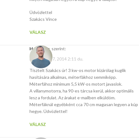
Üdvözlettel
Szakács Vince
VÁLASZ
Hasito.hu
szerint:
november 17, 2014 2:11 du.
Tisztelt Szakács úr! 3 kw-os motor kizárólag kuglik
hasítására alkalmas, méterfákhoz semmiképp.
Méterfához minimum 5,5 kW-os motort javaslok.
A villanymotorra, ha 90-es tárcsa kerül, akkor optimális
lesz a fordulat. Az árakat e-mailben elküldöm.
Méterfáknál egyébként cca 70 cm magasan legyen a kúp
hegye. Üdvözlettel!
VÁLASZ