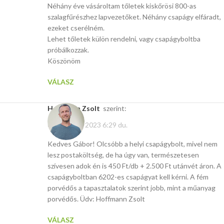
Néhány éve vásároltam tőletek kiskőrösi 800-as
szalagfűrészhez lapvezetőket. Néhány csapágy elfáradt,
ezeket cserélném.
Lehet tőletek külön rendelni, vagy csapágyboltba
próbálkozzak.
Köszönöm
VÁLASZ
Hoffmann Zsolt
szerint:
október 10, 2023 6:29 du.
Kedves Gábor! Olcsóbb a helyi csapágybolt, mivel nem
lesz postaköltség, de ha úgy van, természetesen
szívesen adok én is 450 Ft/db + 2.500 Ft utánvét áron. A
csapágyboltban 6202-es csapágyat kell kérni. A fém
porvédős a tapasztalatok szerint jobb, mint a műanyag
porvédős. Üdv: Hoffmann Zsolt
VÁLASZ