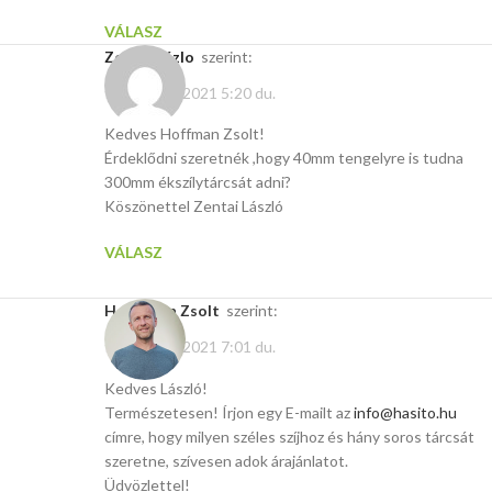
VÁLASZ
Zentai Lázlo
szerint:
február 13, 2021 5:20 du.
Kedves Hoffman Zsolt!
Érdeklődni szeretnék ,hogy 40mm tengelyre is tudna
300mm ékszílytárcsát adni?
Köszönettel Zentai László
VÁLASZ
Hoffmann Zsolt
szerint:
február 13, 2021 7:01 du.
Kedves László!
Természetesen! Írjon egy E-mailt az
info@hasito.hu
címre, hogy milyen széles szíjhoz és hány soros tárcsát
szeretne, szívesen adok árajánlatot.
Üdvözlettel!