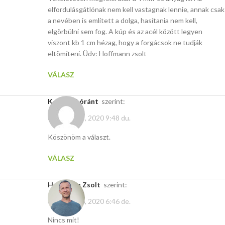
elfordulásgátlónak nem kell vastagnak lennie, annak csak
a nevében is említett a dolga, hasítania nem kell,
elgörbülni sem fog. A kúp és az acél között legyen
viszont kb 1 cm hézag, hogy a forgácsok ne tudják
eltömíteni. Üdv: Hoffmann zsolt
VÁLASZ
Kertész Lóránt
szerint:
december 5, 2020 9:48 du.
Köszönöm a választ.
VÁLASZ
Hoffmann Zsolt
szerint:
december 6, 2020 6:46 de.
Nincs mit!