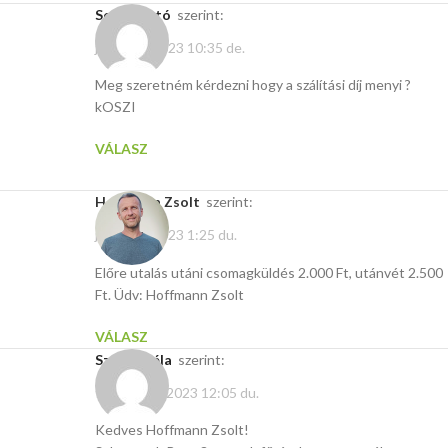
sebők ottó
szerint:
július 28, 2023 10:35 de.
Meg szeretném kérdezni hogy a szálítási díj menyi ?
kOSZI
VÁLASZ
Hoffmann Zsolt
szerint:
július 28, 2023 1:25 du.
Előre utalás utáni csomagküldés 2.000 Ft, utánvét 2.500
Ft. Üdv: Hoffmann Zsolt
VÁLASZ
Szarka Béla
szerint:
február 17, 2023 12:05 du.
Kedves Hoffmann Zsolt!