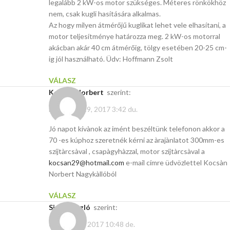
legalább 2 kW-os motor szükséges. Méteres rönkökhöz
nem, csak kugli hasítására alkalmas.
Az hogy milyen átmérőjű kuglikat lehet vele elhasítani, a
motor teljesítménye határozza meg. 2 kW-os motorral
akácban akár 40 cm átmérőig, tölgy esetében 20-25 cm-
ig jól használható. Üdv: Hoffmann Zsolt
VÁLASZ
Kocsàn Norbert
szerint:
november 29, 2017 3:42 du.
Jó napot kívànok az imént beszéltünk telefonon akkor a
70 -es kúphoz szeretnék kérni az àrajànlatot 300mm-es
szíjtàrcsàval , csapàgyhàzzal, motor szíjtàrcsàval a
kocsan29@hotmail.com
e-mail címre üdvözlettel Kocsàn
Norbert Nagykàllóból
VÁLASZ
Sipos László
szerint:
október 29, 2017 10:48 de.