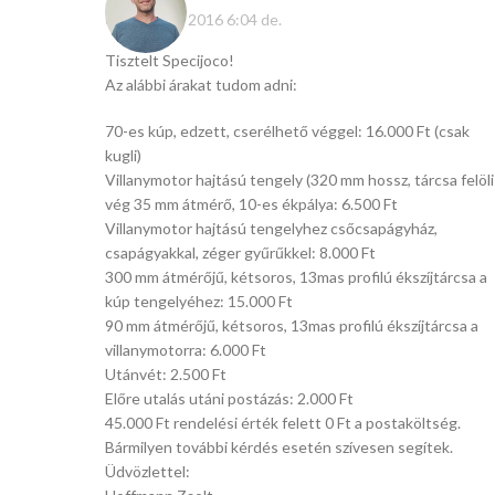
október 21, 2016 6:04 de.
Tisztelt Specijoco!
Az alábbi árakat tudom adni:
70-es kúp, edzett, cserélhető véggel: 16.000 Ft (csak
kugli)
Villanymotor hajtású tengely (320 mm hossz, tárcsa felöli
vég 35 mm átmérő, 10-es ékpálya: 6.500 Ft
Villanymotor hajtású tengelyhez csőcsapágyház,
csapágyakkal, zéger gyűrűkkel: 8.000 Ft
300 mm átmérőjű, kétsoros, 13mas profilú ékszíjtárcsa a
kúp tengelyéhez: 15.000 Ft
90 mm átmérőjű, kétsoros, 13mas profilú ékszíjtárcsa a
villanymotorra: 6.000 Ft
Utánvét: 2.500 Ft
Előre utalás utáni postázás: 2.000 Ft
45.000 Ft rendelési érték felett 0 Ft a postaköltség.
Bármilyen további kérdés esetén szívesen segítek.
Üdvözlettel: