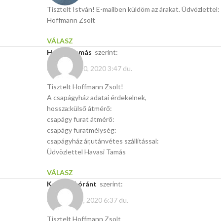
Tisztelt István! E-mailben küldöm az árakat. Üdvözlettel:
Hoffmann Zsolt
VÁLASZ
Havasi Tamás
szerint:
december 10, 2020 3:47 du.
Tisztelt Hoffmann Zsolt!
A csapágyház adatai érdekelnek,
hossza:külső átmérő:
csapágy furat átmérő:
csapágy furatmélység:
csapágyház ár,utánvétes szállítással:
Üdvözlettel Havasi Tamás
VÁLASZ
Kertész Lóránt
szerint:
december 4, 2020 6:37 du.
Tisztelt Hoffmann Zsolt