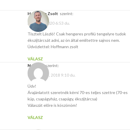
Hoffmann Zsolt
szerint:
április 16, 2020 6:53 du.
Tisztelt László! Csak hengeres profilú tengelyre tudok
ékszíjtárcsát adni, az ön által említettre sajnos nem.
Üdvözlettel: Hoffmann zsolt
VÁLASZ
Norbert
szerint:
december 4, 2018 9:10 du.
Üdv!
Árajánlatott szeretnék kérni 70-es teljes szettre (70-es
kúp, csapágyház, csapágy, ékszìjtárcsa)
Válaszát előre is köszönöm!
VÁLASZ