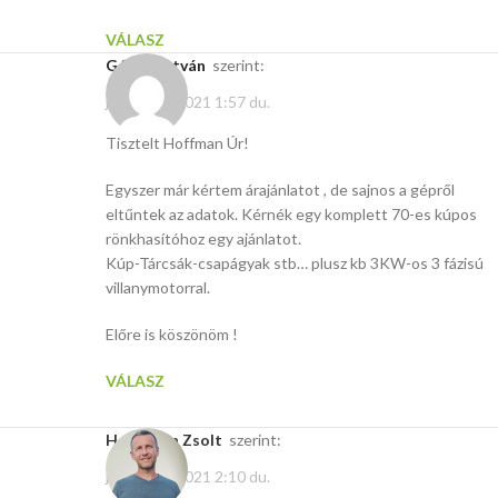
VÁLASZ
Gárdai István
szerint:
január 15, 2021 1:57 du.
Tisztelt Hoffman Úr!
Egyszer már kértem árajánlatot , de sajnos a gépről
eltűntek az adatok. Kérnék egy komplett 70-es kúpos
rönkhasítóhoz egy ajánlatot.
Kúp-Tárcsák-csapágyak stb… plusz kb 3KW-os 3 fázisú
villanymotorral.
Előre is köszönöm !
VÁLASZ
Hoffmann Zsolt
szerint:
január 15, 2021 2:10 du.