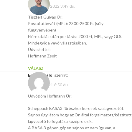
október 12, 2022 3:49 du.
Tisztelt Gulyás Úr!
Postai utánvét (MPL): 2300-2500 Ft (súly
függvényében)
Előre utalás után postázás: 2000 Ft, MPL, vagy GLS.
Mindegyik a vevő választásában.
Üdvözlettel:
Hoffmann Zsolt
VÁLASZ
Barta László
szerint:
április 5, 2021 6:50 du.
Üdvözlöm Hoffmann Úr!
Scheppach BASA3 fűrészhez keresek szalagvezetőt.
Sajnos úgy látom hogy az Ön által forgalmazott/készített
lapvezető felfogatása középre esik.
A BASA 3 gépen gépen sajnos ez nem így van, a