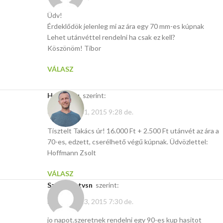
Üdv!
Érdeklődök jelenleg mi az ára egy 70 mm-es kúpnak
Lehet utánvéttel rendelni ha csak ez kell?
Köszönöm! Tibor
VÁLASZ
Hasito.hu
szerint:
december 31, 2015 9:28 de.
Tisztelt Takács úr! 16.000 Ft + 2.500 Ft utánvét az ára a
70-es, edzett, cserélhető végű kúpnak. Üdvözlettel:
Hoffmann Zsolt
VÁLASZ
Szopos Istvsn
szerint:
november 23, 2015 7:30 de.
jo napot.szeretnek rendelni egy 90-es kup hasitot