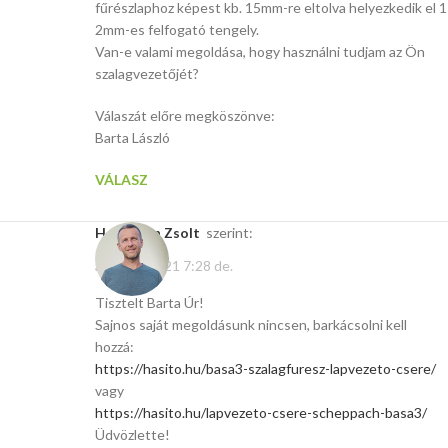
fűrészlaphoz képest kb. 15mm-re eltolva helyezkedik el 1
2mm-es felfogató tengely.
Van-e valami megoldása, hogy használni tudjam az Ön
szalagvezetőjét?
Válaszát előre megköszönve:
Barta László
VÁLASZ
Hoffmann Zsolt
szerint:
április 6, 2021 7:28 de.
Tisztelt Barta Úr!
Sajnos saját megoldásunk nincsen, barkácsolni kell
hozzá:
https://hasito.hu/basa3-szalagfuresz-lapvezeto-csere/
vagy
https://hasito.hu/lapvezeto-csere-scheppach-basa3/
Üdvözlette!