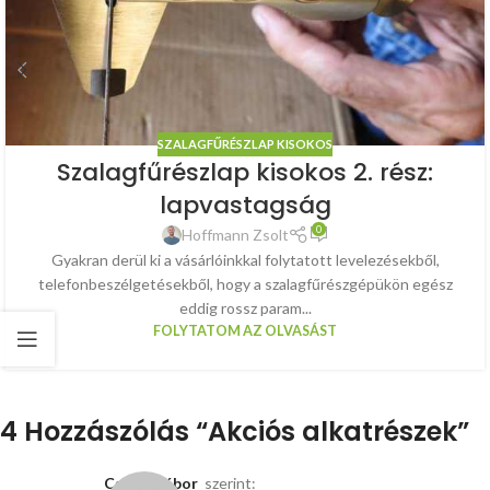
SZALAGFŰRÉSZLAP KISOKOS
Szalagfűrészlap kisokos 2. rész:
lapvastagság
0
Hoffmann Zsolt
Gyakran derül ki a vásárlóinkkal folytatott levelezésekből,
telefonbeszélgetésekből, hogy a szalagfűrészgépükön egész
eddig rossz param...
FOLYTATOM AZ OLVASÁST
4 Hozzászólás “
Akciós alkatrészek
”
Cseke Gábor
szerint: