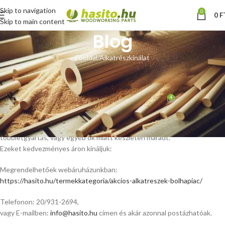
Skip to navigation
0
0
F
Skip to main content
Blog
Főoldal
Alkatrészkínálat
ALKATRÉSZKÍNÁLAT
,
SZALAGFŰRÉSZ LAP
Akciós alkatrészek
4
Hoffmann Zsolt
Be május 15, 2023
Rendszeresen van néhány alkatrészünk, ami vevői lemondás,
többletgyártás, vagy egyéb ok miatt készleten maradt.
Ezeket kedvezményes áron kínáljuk:
Megrendelhetőek webáruházunkban:
https://hasito.hu/termekkategoria/akcios-alkatreszek-bolhapiac/
Telefonon: 20/931-2694,
vagy E-mailben:
info@hasito.hu
címen és akár azonnal postázhatóak.