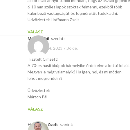
akkor csak annyit tudok mondani, hogy az asztali gépekre
6-10 mm széles lapok szoktak felmenni, ezekből több
különböző vastagságút és fogméretűt tudok adni.
Üdvözlettel: Hoffmann Zsolt
VÁLASZ
Márton Pál
szerint:
november 14, 2023 7:36 de.
Tisztelt Címzett!
A 70-es hasítókúpok bármelyike érdekelne a kettő közül.
Megvan-e még valamelyik? Ha igen, hol, és mi módon
lehet megrendelni?
Üdvözlettel:
Márton Pál
VÁLASZ
Hoffmann Zsolt
szerint: