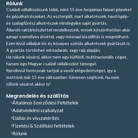
Rólunk
Családi vállalkozásunk több, mint 15 éve forgalmaz faipari gépeket
és gépalkatrészeket. Az esztergált, mart alkatrészek, hasítógép-
és szalagfűrész alkatrészek mindegyike saját gyártás.
Állandó raktárkészlettel rendelkezünk, ennek köszönhetően akár
aznapi személyes átvétel, vagy másnapi kiszállítás is megoldható.
Ezen kívül vállaljuk kis és közepes szériás alkatrészek gyártását is.
A gyártás történhet mintadarab, vagy rajz alapján.
Ha nálunk vásárol, akkor nem egy külföldi, multinacionális céget,
hanem egy Magyar családi vállalkozást támogat.
Rendkívül fontosnak tartjuk a vevői elégedettséget, így a
mottónk már 15 éve változatlan: Szívesen segítünk, ha nem
tőlünk vásárol, akkor is!
Megrendelés és szállítás
Általános Szerződési Feltételek
Adatvédelmi szabályzat
Elállás és visszatérítés
Fizetési & Szállítási feltételek
Rólunk