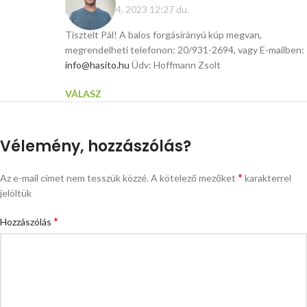
november 14, 2023 12:27 du.
Tisztelt Pál! A balos forgásirányú kúp megvan,
megrendelheti telefonon: 20/931-2694, vagy E-mailben:
info@hasito.hu
Üdv: Hoffmann Zsolt
VÁLASZ
Vélemény, hozzászólás?
*
Az e-mail címet nem tesszük közzé.
A kötelező mezőket
karakterrel
jelöltük
*
Hozzászólás