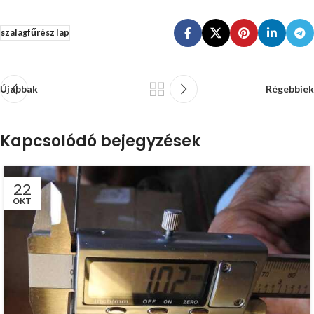
szalagfűrész lap
Újabbak
Régebbiek
Kapcsolódó bejegyzések
22
OKT