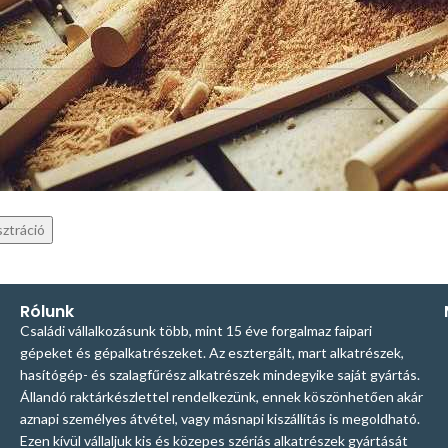
*
ó
élyes adatokat a weboldalon történő vásárlási élmény fenntartásához, a
ozzáférés kezeléséhez és más célokra használjuk, melyeket a
Adatkezelé
ztató
tartalmaz.
sztráció
Rólunk
Családi vállalkozásunk több, mint 15 éve forgalmaz faipari
gépeket és gépalkatrészeket. Az esztergált, mart alkatrészek,
hasítógép- és szalagfűrész alkatrészek mindegyike saját gyártás.
Állandó raktárkészlettel rendelkezünk, ennek köszönhetően akár
aznapi személyes átvétel, vagy másnapi kiszállítás is megoldható.
Ezen kívül vállaljuk kis és közepes szériás alkatrészek gyártását