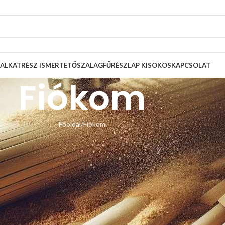
ALKATRÉSZ ISMERTETŐ
SZALAGFŰRÉSZLAP KISOKOS
KAPCSOLAT
Fiókom
Főoldal
Fiókom
Belépés
Ha már regisztráltál egyszerűen lépj be!
BELÉPÉS