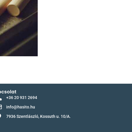
csolat
+36 20 931 2694
info@hasito.hu
7936 Szentlászló, Kossuth u. 10/A.