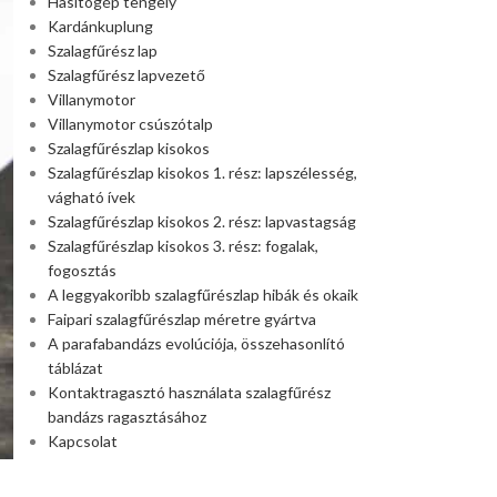
Hasítógép tengely
Kardánkuplung
Szalagfűrész lap
Szalagfűrész lapvezető
Villanymotor
Villanymotor csúszótalp
Szalagfűrészlap kisokos
Szalagfűrészlap kisokos 1. rész: lapszélesség,
vágható ívek
Szalagfűrészlap kisokos 2. rész: lapvastagság
Szalagfűrészlap kisokos 3. rész: fogalak,
fogosztás
A leggyakoribb szalagfűrészlap hibák és okaik
Faipari szalagfűrészlap méretre gyártva
A parafabandázs evolúciója, összehasonlító
táblázat
Kontaktragasztó használata szalagfűrész
bandázs ragasztásához
Kapcsolat