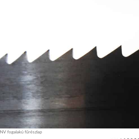
NV fogalakú fűrészlap