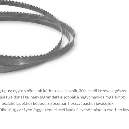
gtípus; egyre szélesebb körben alkalmazzák, 30 mm-től kezdve, egészen
rdási tulajdonságai nagyságrendekkel jobbak a hagyományos fogalakhoz
fogalakú lapokhoz képest. Elsősorban hosszvágáshoz javasoljuk.
hető, így az ilyen foggal rendelkező lapok élezését minden esetben bíz