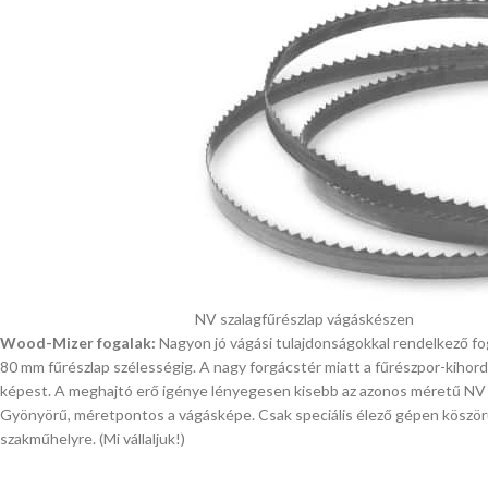
NV szalagfűrészlap vágáskészen
Wood-Mizer fogalak:
Nagyon jó vágási tulajdonságokkal rendelkező fo
80 mm fűrészlap szélességig. A nagy forgácstér miatt a fűrészpor-kiho
képest. A meghajtó erő igénye lényegesen kisebb az azonos méretű NV 
Gyönyörű, méretpontos a vágásképe. Csak speciális élező gépen köszörül
szakműhelyre. (Mi vállaljuk!)