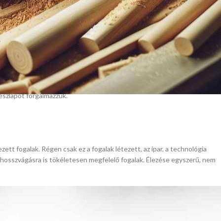
ért cikksorozatot indítunk a szalagfűrész lapok témakörében.
Szeretnénk,
gy mindenki olyan fűrészlapot válasszon a gépéhez, ami az adott géphez
.
 99%-a tűzifa-fűrészelésre, deszkák, kerítésoszlopok vágására használja a
részlapot forgalmazzuk.
ett fogalak. Régen csak ez a fogalak létezett, az ipar, a technológia
s hosszvágásra is tökéletesen megfelelő fogalak. Élezése egyszerű, nem