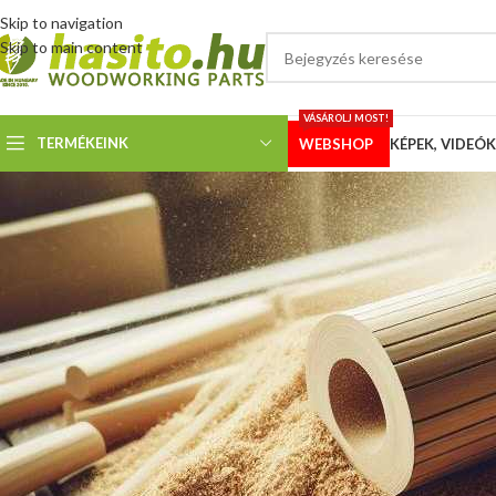
Skip to navigation
Skip to main content
VÁSÁROLJ MOST!
TERMÉKEINK
WEBSHOP
KÉPEK, VIDEÓK
SZALAGFŰRÉ
Szalagfűrészlap kisokos 3
Megosztotta
Hoffmann 
Gyakran derül ki a vásárlóinkkal folytatott levelezésekből, telefonbe
paraméterekkel rendelkező fűrészlap volt, amit az ügyfél eddig nem is 
később is ilyet vásárolt, vagy teljesen rossz tanácsot kapott a lap kivá