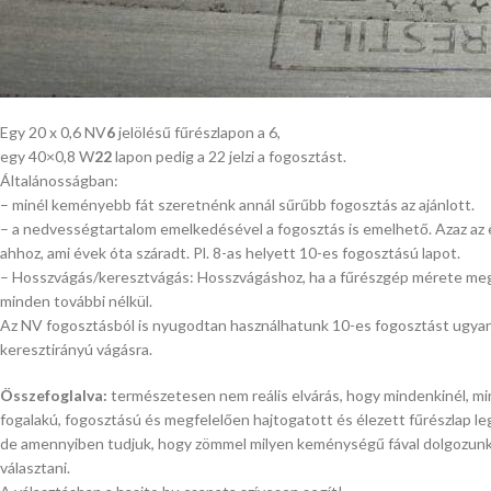
Egy 20 x 0,6 NV
6
jelölésű fűrészlapon a 6,
egy 40×0,8 W
22
lapon pedig a 22 jelzi a fogosztást.
Általánosságban:
– minél keményebb fát szeretnénk annál sűrűbb fogosztás az ajánlott.
– a nedvességtartalom emelkedésével a fogosztás is emelhető. Azaz az 
ahhoz, ami évek óta száradt. Pl. 8-as helyett 10-es fogosztású lapot.
– Hosszvágás/keresztvágás: Hosszvágáshoz, ha a fűrészgép mérete mege
minden további nélkül.
Az NV fogosztásból is nyugodtan használhatunk 10-es fogosztást ugyan
keresztirányú vágásra.
Összefoglalva:
természetesen nem reális elvárás, hogy mindenkinél, min
fogalakú, fogosztású és megfelelően hajtogatott és élezett fűrészlap legy
de amennyiben tudjuk, hogy zömmel milyen keménységű fával dolgozunk,
választani.