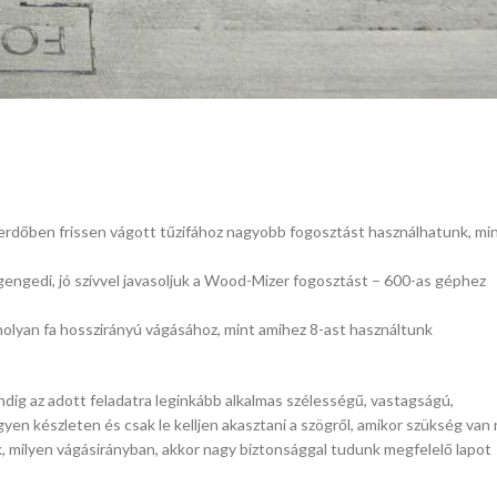
erdőben frissen vágott tűzifához nagyobb fogosztást használhatunk, mi
ngedi, jó szívvel javasoljuk a Wood-Mizer fogosztást – 600-as géphez
olyan fa hosszirányú vágásához, mint amihez 8-ast használtunk
dig az adott feladatra leginkább alkalmas szélességű, vastagságú,
en készleten és csak le kelljen akasztani a szögről, amikor szükség van r
 milyen vágásirányban, akkor nagy biztonsággal tudunk megfelelő lapot