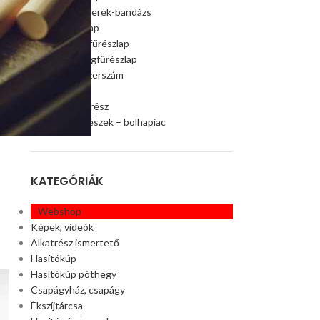
Szalagfűrészkerék-bandázs
Szalagfűrészlap
Faipari szalagfűrészlap
Húsipari szalagfűrészlap
Faipari gép, szerszám
Ágaprító
Offroad alkatrész
Akciós alkatrészek – bolhapiac
KATEGÓRIÁK
Webshop
Képek, videók
Alkatrész ismertető
Hasítókúp
Hasítókúp póthegy
Csapágyház, csapágy
Ékszíjtárcsa