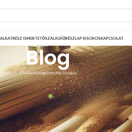
ALKATRÉSZ ISMERTETŐ
SZALAGFŰRÉSZLAP KISOKOS
KAPCSOLAT
Blog
Főoldal
Szalagfűrészlap kisokos
SZLAP KISOKOS
. rész: fogalak, fogosztás
2
Zsolt
Be október 29, 2019
szélgetésekből, hogy a szalagfűrészgépükön egész eddig rossz
tudott, mert vagy már a géppel együtt az adott méretű lapot kapta és
lasztásához. Így a lap folyton berepedezett, elszakadt, nem lehetett