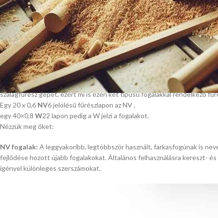
egyenesen vágni, gyorsan elvesztette az élét, és még sorolhatnánk. Ez
ha mindenki megismerné a fűrészlapok legalapvetőbb paramétereit, ho
és feladathoz is optimális.
Fogalak:
A fafeldolgozó ipar többféle fogalakkal rendelkező fűrészlapokat használ
Mi most a két leggyakoribbra térünk ki, leginkább azért, mert vásárlóink
szalagfűrész gépét, ezért mi is ezen két típusú fogalakkal rendelkező fű
Egy 20 x 0,6
NV
6 jelölésű fűrészlapon az NV ,
egy 40×0,8
W
22 lapon pedig a W jelzi a fogalakot.
Nézzük meg őket:
NV fogalak:
A leggyakoribb, legtöbbször használt, farkasfogúnak is nevez
fejlődése hozott újabb fogalakokat. Általános felhasználásra kereszt- é
igényel különleges szerszámokat.