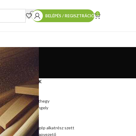
0
BELÉPÉS / REGISZTRÁCIÓ
TERMÉKEINK
Hasítókúp
Hasítókúp póthegy
Hasítógép tengely
Ékszíjtárcsa
Csapágy
Kúpos hasítógép alkatrész szett
Szalagfűrész lapvezető