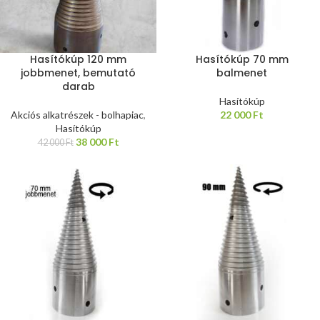
Hasítókúp 120 mm
Hasítókúp 70 mm
jobbmenet, bemutató
balmenet
darab
Hasítókúp
Akciós alkatrészek - bolhapiac
,
22 000
Ft
Hasítókúp
38 000
Ft
42 000
Ft