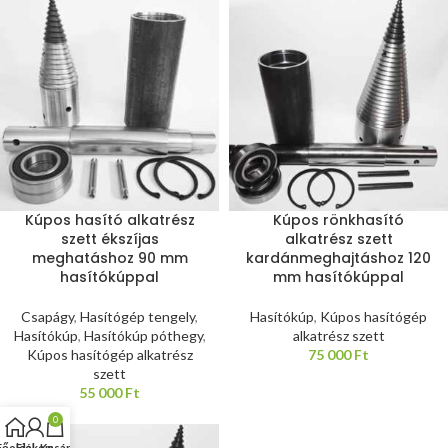
Kúpos hasító alkatrész
Kúpos rönkhasító
szett ékszíjas
alkatrész szett
meghatáshoz 90 mm
kardánmeghajtáshoz 120
hasítókúppal
mm hasítókúppal
Csapágy
,
Hasítógép tengely
,
Hasítókúp
,
Kúpos hasítógép
Hasítókúp
,
Hasítókúp póthegy
,
alkatrész szett
Kúpos hasítógép alkatrész
75 000
Ft
szett
55 000
Ft
0
Főoldal
Fiókom
Kosár