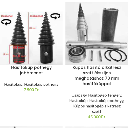
Hasítókúp póthegy
Kúpos hasító alkatrész
jobbmenet
szett ékszíjas
meghatáshoz 70 mm
hasítókúppal
Hasítókúp
,
Hasítókúp póthegy
7 500
Ft
Csapágy
,
Hasítógép tengely
,
Hasítókúp
,
Hasítókúp póthegy
,
Kúpos hasítógép alkatrész
szett
45 000
Ft