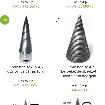
Hasítókúp
Hasítókúp
55 000
Ft
55 000
Ft
60 000
Ft
60 000
Ft
ELFOG
-8%
YOTT
100mm hasítókúp 4,5T
180 mm hasítókúp,
rotátorhoz 59mm furat
kétbekezdésű, edzett
cserélhető heggyel
Hasítókúp
55 000
Ft
Hasítókúp
60 000
Ft
130 000
Ft