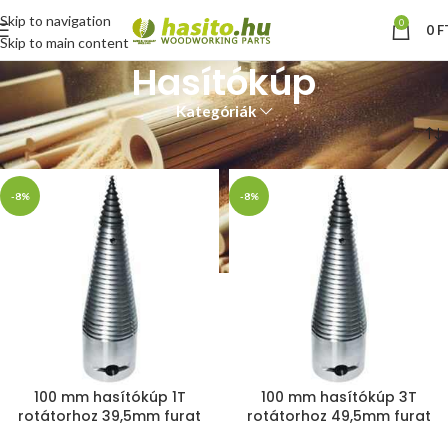
Skip to navigation
0
0
F
Skip to main content
Hasítókúp
Kategóriák
Kezdőlap
Hasítókúp
2. oldal
-8%
-8%
100 mm hasítókúp 1T
100 mm hasítókúp 3T
rotátorhoz 39,5mm furat
rotátorhoz 49,5mm furat