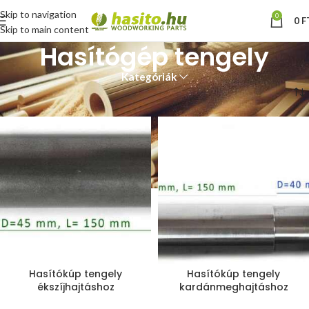
Skip to navigation
0
0
F
Skip to main content
Hasítógép tengely
Kategóriák
Kezdőlap
Hasítógép tengely
Hasítókúp tengely
Hasítókúp tengely
ékszíjhajtáshoz
kardánmeghajtáshoz