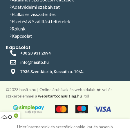
Adatvédelmi szabályzat
Elállás és visszatérítés
Fizetési & Szállítási feltételek
Rólunk
Kapcsolat
Kapcsolat
+36 20 931 2694
info@hasito.hu
7936 Szentlászló, Kossuth u. 10/A.
©️2023 hasito.hu | Online áruházak és weboldalak
❤️-vel és
szakértelemmel a
webstartconsulting.hu
-tól
0
Főoldal
Fiókom
Kosár
Üzleti partnereink és szerzőink cookie-kat és hasonló