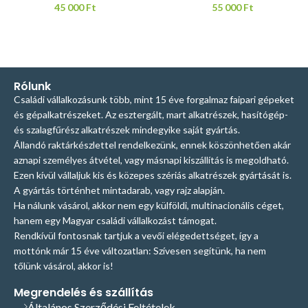
45 000
Ft
55 000
Ft
Rólunk
Családi vállalkozásunk több, mint 15 éve forgalmaz faipari gépeket
és gépalkatrészeket. Az esztergált, mart alkatrészek, hasítógép-
és szalagfűrész alkatrészek mindegyike saját gyártás.
Állandó raktárkészlettel rendelkezünk, ennek köszönhetően akár
aznapi személyes átvétel, vagy másnapi kiszállítás is megoldható.
Ezen kívül vállaljuk kis és közepes szériás alkatrészek gyártását is.
A gyártás történhet mintadarab, vagy rajz alapján.
Ha nálunk vásárol, akkor nem egy külföldi, multinacionális céget,
hanem egy Magyar családi vállalkozást támogat.
Rendkívül fontosnak tartjuk a vevői elégedettséget, így a
mottónk már 15 éve változatlan: Szívesen segítünk, ha nem
tőlünk vásárol, akkor is!
Megrendelés és szállítás
Általános Szerződési Feltételek