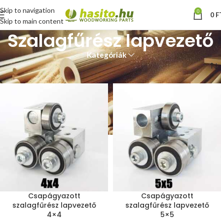
Skip to navigation
0
0
F
Skip to main content
Szalagfűrész lapvezető
Kategóriák
Kezdőlap
Szalagfűrész lapvezető
2. oldal
Csapágyazott
Csapágyazott
szalagfűrész lapvezető
szalagfűrész lapvezető
4×4
5×5