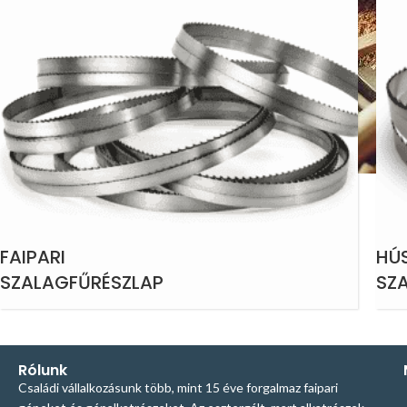
FAIPARI
HÚS
SZALAGFŰRÉSZLAP
SZ
Rólunk
Családi vállalkozásunk több, mint 15 éve forgalmaz faipari