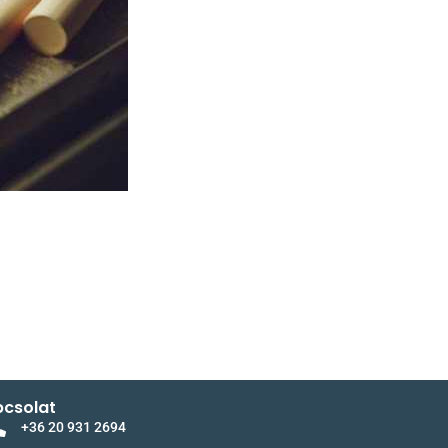
csolat
+36 20 931 2694