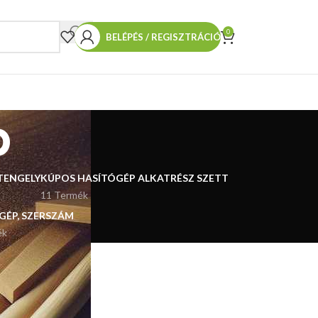
0
BELÉPÉS / REGISZTRÁCIÓ
p
TENGELY
KÚPOS HASÍTÓGÉP ALKATRÉSZ SZETT
11 Termék
 GÉP, SZERSZÁM
ék