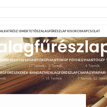
ALKATRÉSZ ISMERTETŐ
SZALAGFŰRÉSZLAP KISOKOS
KAPCSOLAT
alagfűrészla
ROAD ALKATRÉSZ
HASÍTÓKÚP
HASÍTÓKÚP PÓTHEGY
HASÍTÓGÉP 
rmék
17 Termék
5 Termék
4 Termék
LAGFŰRÉSZKERÉK-BANDÁZS
SZALAGFŰRÉSZLAP
CSAPÁGY
FAIPARI
rmék
11 Termék
7 Termék
12 Term