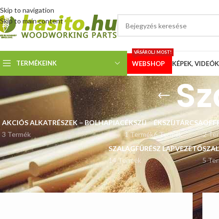
Skip to navigation
Skip to main content
VÁSÁROLJ MOST!
TERMÉKEINK
WEBSHOP
KÉPEK, VIDEÓK
Sz
AKCIÓS ALKATRÉSZEK – BOLHAPIAC
ÉKSZÍJ
ÉKSZÍJTÁRCSA
OFF
3 Termék
1 Termék
6 Termék
2 Te
SZALAGFŰRÉSZ LAPVEZETŐ
SZA
14 Termék
5 Te
Kezdőlap
Szalagfűrészlap