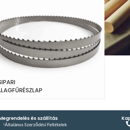
IPARI
ALAGFŰRÉSZLAP
Megrendelés és szállítás
Kap
Általános Szerződési Feltételek