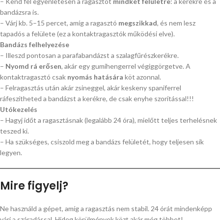
– Kend fel egyenletesen a ragasztót
mindkét felületre
: a kerékre és a
bandázsra is.
– Várj kb. 5–15 percet, amíg a ragasztó
megszikkad
, és nem lesz
tapadós a felülete (ez a kontaktragasztók működési elve).
Bandázs felhelyezése
– Illeszd pontosan a parafabandázst a szalagfűrészkerékre.
–
Nyomd rá erősen
, akár egy gumihengerrel végiggörgetve. A
kontaktragasztó csak
nyomás hatására
köt azonnal.
– Felragasztás után akár zsineggel, akár keskeny spaniferrel
ráfeszítheted a bandázst a kerékre, de csak enyhe szorítással!!!
Utókezelés
– Hagyj időt a ragasztásnak (legalább 24 óra), mielőtt teljes terhelésnek
teszed ki.
– Ha szükséges, csiszold meg a bandázs felületét, hogy teljesen sík
legyen.
Mire figyelj?
Ne használd a gépet, amíg a ragasztás nem stabil. 24 órát mindenképp
várj a száradással. Hideg körülmények közt akár még többet!