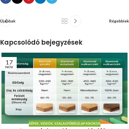
Újabbak
Régebbiek
Kapcsolódó bejegyzések
17
NOV
KÉPEK, VIDEÓK
,
SZALAGFŰRÉSZLAP KISOKOS