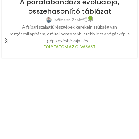
A parafabandázs evolúciója,
összehasonlító táblázat
0
Hoffmann Zsolt
A faipari szalagfűrészgépek kerekein szükség van
rezgéscsillapításra, ezáltal pontosabb, szebb lesz a vágáskép, a
gép kevésbé zajos és ...
FOLYTATOM AZ OLVASÁST