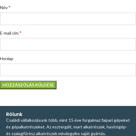
*
Név
*
E-mail cím
Honlap
Rólunk
Családi vállalkozásunk több, mint 15 éve forgalmaz faipari gépeket
és gépalkatrészeket. Az esztergált, mart alkatrészek, hasítógép-
és szalagfűrész alkatrészek mindegyike saját gyártás.