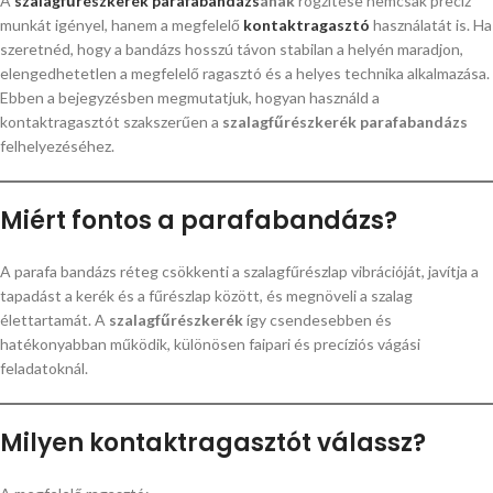
A
szalagfűrészkerék parafabandázs
ának
rögzítése nemcsak precíz
munkát igényel, hanem a megfelelő
kontaktragasztó
használatát is. Ha
szeretnéd, hogy a bandázs hosszú távon stabilan a helyén maradjon,
elengedhetetlen a megfelelő ragasztó és a helyes technika alkalmazása.
Ebben a bejegyzésben megmutatjuk, hogyan használd a
kontaktragasztót szakszerűen a
szalagfűrészkerék parafabandázs
felhelyezéséhez.
Miért fontos a parafabandázs?
A parafa bandázs réteg csökkenti a szalagfűrészlap vibrációját, javítja a
tapadást a kerék és a fűrészlap között, és megnöveli a szalag
élettartamát. A
szalagfűrészkerék
így csendesebben és
hatékonyabban működik, különösen faipari és precíziós vágási
feladatoknál.
Milyen kontaktragasztót válassz?