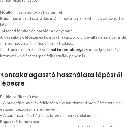
A megfelelő ragasztó:
Hőálló
, mivel a súrlódás hőt termel.
Rugalmas marad száradás után
, hogy a kerék enyhe alakváltozását is
kövesse.
Jól tapad
fémhez és parafához
egyaránt.
A klasszikus
oldószeres kontaktragasztók
jól beváltak erre a célra, de
fontos, hogy ipari minőségű típust válassz.
Palettánkon a erre a célra
DanaLim kontaktragasztó
t tartjuk, sok éve
bizonyítja kiválóságát ipari felhasználók gépein is.
Kontaktragasztó használata lépésről
lépésre
Felület előkészítése
– A szalagfűrészkerék felületét alaposan tisztítsd meg. Fémtiszta, por
és szennyeződésmentes legyen.
– A parafabandázs hátoldala is legyen por- és olajmentes.
Ragasztó felhordása