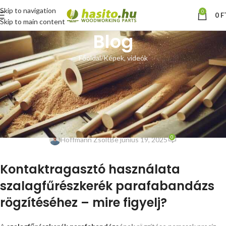
Skip to navigation
0
0
F
Skip to main content
Blog
Főoldal
Képek, videók
KÉPEK, VIDEÓK
Kontaktragasztó használata
szalagfűrész bandázs
ragasztásához
0
Hoffmann Zsolt
Be június 19, 2025
Kontaktragasztó használata
szalagfűrészkerék parafabandázs
rögzítéséhez – mire figyelj?