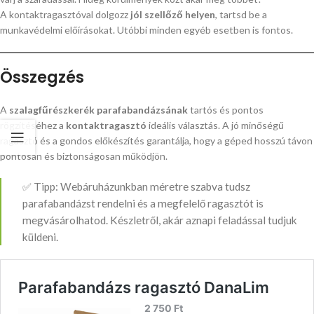
A kontaktragasztóval dolgozz
jól szellőző helyen
, tartsd be a
munkavédelmi előírásokat. Utóbbi minden egyéb esetben is fontos.
Összegzés
A
szalagfűrészkerék parafabandázsának
tartós és pontos
rögzítéséhez a
kontaktragasztó
ideális választás. A jó minőségű
ragasztó és a gondos előkészítés garantálja, hogy a géped hosszú távon
pontosan és biztonságosan működjön.
✅ Tipp: Webáruházunkban méretre szabva tudsz
parafabandázst rendelni és a megfelelő ragasztót is
megvásárolhatod. Készletről, akár aznapi feladással tudjuk
küldeni.