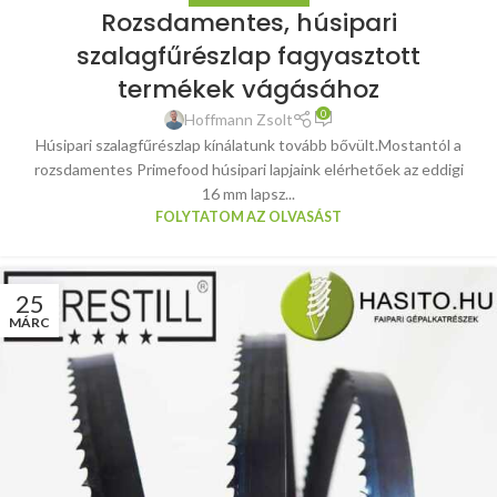
Rozsdamentes, húsipari
szalagfűrészlap fagyasztott
termékek vágásához
0
Hoffmann Zsolt
Húsipari szalagfűrészlap kínálatunk tovább bővült.Mostantól a
rozsdamentes Primefood húsipari lapjaink elérhetőek az eddigi
16 mm lapsz...
FOLYTATOM AZ OLVASÁST
25
MÁRC