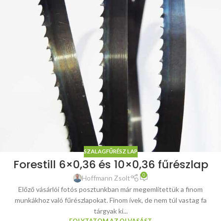
SZALAGFŰRÉSZ LAP
Forestill 6×0,36 és 10×0,36 fűrészlap
0
Hoffmann Zsolt
Előző vásárlói fotós posztunkban már megemlítettük a finom
munkákhoz való fűrészlapokat. Finom ívek, de nem túl vastag fa
tárgyak ki...