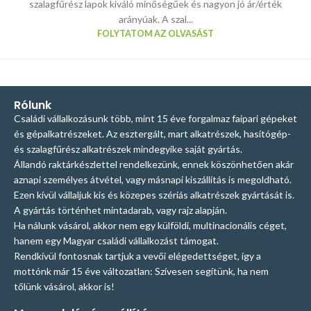
szalagfűrész lapok kiváló minőségűek és nagyon jó ár/érték
arányúak. A szal...
FOLYTATOM AZ OLVASÁST
Rólunk
Családi vállalkozásunk több, mint 15 éve forgalmaz faipari gépeket
és gépalkatrészeket. Az esztergált, mart alkatrészek, hasítógép-
és szalagfűrész alkatrészek mindegyike saját gyártás.
Állandó raktárkészlettel rendelkezünk, ennek köszönhetően akár
aznapi személyes átvétel, vagy másnapi kiszállítás is megoldható.
Ezen kívül vállaljuk kis és közepes szériás alkatrészek gyártását is.
A gyártás történhet mintadarab, vagy rajz alapján.
Ha nálunk vásárol, akkor nem egy külföldi, multinacionális céget,
hanem egy Magyar családi vállalkozást támogat.
Rendkívül fontosnak tartjuk a vevői elégedettséget, így a
mottónk már 15 éve változatlan: Szívesen segítünk, ha nem
tőlünk vásárol, akkor is!