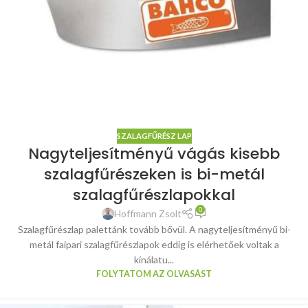
SZALAGFŰRÉSZ LAP
Nagyteljesítményű vágás kisebb
szalagfűrészeken is bi-metál
szalagfűrészlapokkal
0
Hoffmann Zsolt
Szalagfűrészlap palettánk tovább bővül. A nagyteljesítményű bi-
metál faipari szalagfűrészlapok eddig is elérhetőek voltak a
kínálatu...
FOLYTATOM AZ OLVASÁST