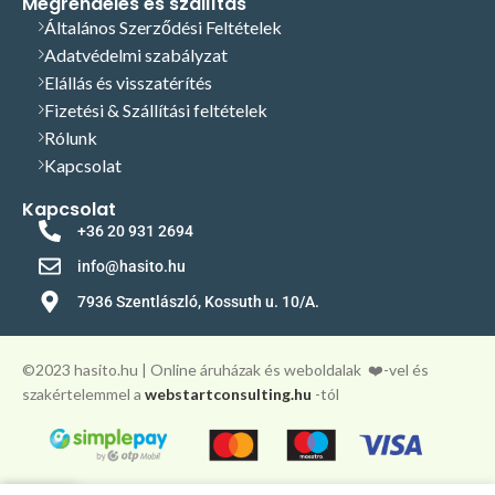
Megrendelés és szállítás
Általános Szerződési Feltételek
Adatvédelmi szabályzat
Elállás és visszatérítés
Fizetési & Szállítási feltételek
Rólunk
Kapcsolat
Kapcsolat
+36 20 931 2694
info@hasito.hu
7936 Szentlászló, Kossuth u. 10/A.
©️2023 hasito.hu | Online áruházak és weboldalak
❤️-vel és
szakértelemmel a
webstartconsulting.hu
-tól