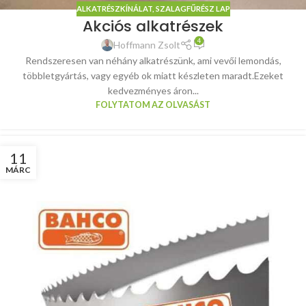
ALKATRÉSZKÍNÁLAT
,
SZALAGFŰRÉSZ LAP
Akciós alkatrészek
4
Hoffmann Zsolt
Rendszeresen van néhány alkatrészünk, ami vevői lemondás,
többletgyártás, vagy egyéb ok miatt készleten maradt.Ezeket
kedvezményes áron...
FOLYTATOM AZ OLVASÁST
11
MÁRC