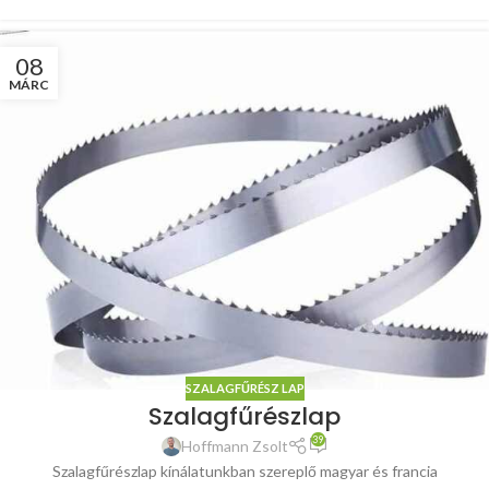
08
MÁRC
SZALAGFŰRÉSZ LAP
Szalagfűrészlap
39
Hoffmann Zsolt
Szalagfűrészlap kínálatunkban szereplő magyar és francia