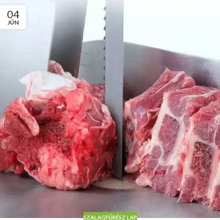
04
JÚN
SZALAGFŰRÉSZ LAP