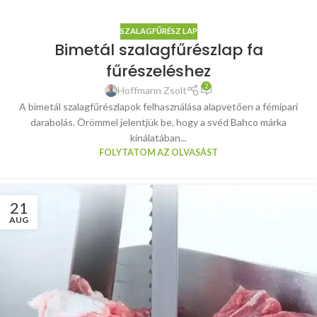
SZALAGFŰRÉSZ LAP
Bimetál szalagfűrészlap fa
fűrészeléshez
2
Hoffmann Zsolt
A bimetál szalagfűrészlapok felhasználása alapvetően a fémipari
darabolás. Örömmel jelentjük be, hogy a svéd Bahco márka
kínálatában...
FOLYTATOM AZ OLVASÁST
21
AUG