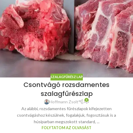
SZALAGFŰRÉSZ LAP
Csontvágó rozsdamentes
szalagfűrészlap
4
Hoffmann Zsolt
Az alábbi, rozsdamentes fűrészlapok kifejezetten
csontvágáshoz készülnek, fogalakjuk, fogosztásuk is a
húsiparban megszokott standard, ...
FOLYTATOM AZ OLVASÁST