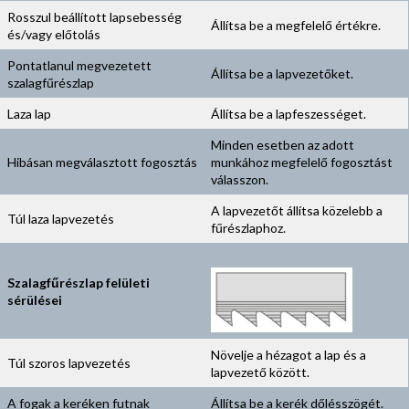
Rosszul beállított lapsebesség
Állítsa be a megfelelő értékre.
és/vagy előtolás
Pontatlanul megvezetett
Állítsa be a lapvezetőket.
szalagfűrészlap
Laza lap
Állítsa be a lapfeszességet.
Minden esetben az adott
Hibásan megválasztott fogosztás
munkához megfelelő fogosztást
válasszon.
A lapvezetőt állítsa közelebb a
Túl laza lapvezetés
fűrészlaphoz.
Szalagfűrészlap felületi
sérülései
Növelje a hézagot a lap és a
Túl szoros lapvezetés
lapvezető között.
A fogak a keréken futnak
Állítsa be a kerék dőlésszögét.