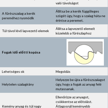
való távolságot
Állítsa be a kerék függőleges
A fűrészszalag a kerék
szögét úgy, hogy a szalag háta ne
pereméhez nyomódik
érintse a peremet.
Állítsa a lapvezető elemeit
Túl távol lévő lapvezető elemek
közelebb a fűrészlaphoz
Fogak idő előtti kopása
Lehetséges ok
Megoldás
Helyezze be újra a fűrészszalagot
Helytelen szalagirány
úgy, hogy a fogak az anyag felé
mutassanak.
Ellenőrizze az anyagot,
csökkentse az előtolást.
Kemény anyag és túl nagy
Átlagosnál keményebb