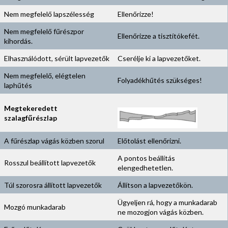
Nem megfelelő lapszélesség
Ellenőrizze!
Nem megfelelő fűrészpor
Ellenőrizze a tisztítókefét.
kihordás.
Elhasználódott, sérült lapvezetők
Cserélje ki a lapvezetőket.
Nem megfelelő, elégtelen
Folyadékhűtés szükséges!
laphűtés
Megtekeredett
szalagfűrészlap
A fűrészlap vágás közben szorul
Előtolást ellenőrizni.
A pontos beállítás
Rosszul beállított lapvezetők
elengedhetetlen.
Túl szorosra állított lapvezetők
Állítson a lapvezetőkön.
Ügyeljen rá, hogy a munkadarab
Mozgó munkadarab
ne mozogjon vágás közben.