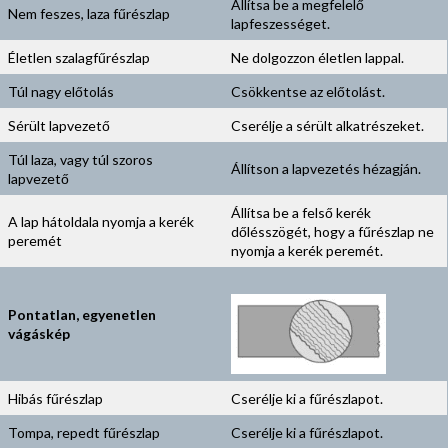
Állítsa be a megfelelő
Nem feszes, laza fűrészlap
lapfeszességet.
Életlen szalagfűrészlap
Ne dolgozzon életlen lappal.
Túl nagy előtolás
Csökkentse az előtolást.
Sérült lapvezető
Cserélje a sérült alkatrészeket.
Túl laza, vagy túl szoros
Állítson a lapvezetés hézagján.
lapvezető
Állítsa be a felső kerék
A lap hátoldala nyomja a kerék
dőlésszögét, hogy a fűrészlap ne
peremét
nyomja a kerék peremét.
Pontatlan, egyenetlen
vágáskép
Hibás fűrészlap
Cserélje ki a fűrészlapot.
Tompa, repedt fűrészlap
Cserélje ki a fűrészlapot.