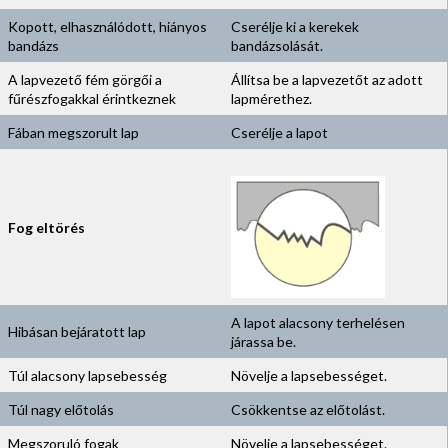
Kopott, elhasználódott, hiányos
Cserélje ki a kerekek
bandázs
bandázsolását.
A lapvezető fém görgői a
Állítsa be a lapvezetőt az adott
fűrészfogakkal érintkeznek
lapmérethez.
Fában megszorult lap
Cserélje a lapot
Fog eltörés
A lapot alacsony terhelésen
Hibásan bejáratott lap
járassa be.
Túl alacsony lapsebesség
Növelje a lapsebességet.
Túl nagy előtolás
Csökkentse az előtolást.
Megszoruló fogak
Növelje a lapsebességet.