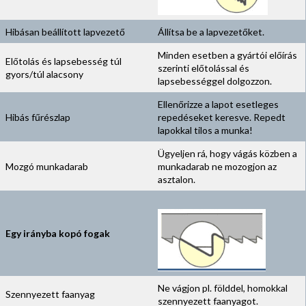
Hibásan beállított lapvezető
Állítsa be a lapvezetőket.
Minden esetben a gyártói előírás
Előtolás és lapsebesség túl
szerinti előtolással és
gyors/túl alacsony
lapsebességgel dolgozzon.
Ellenőrizze a lapot esetleges
Hibás fűrészlap
repedéseket keresve. Repedt
lapokkal tilos a munka!
Ügyeljen rá, hogy vágás közben a
Mozgó munkadarab
munkadarab ne mozogjon az
asztalon.
Egy irányba kopó fogak
Ne vágjon pl. földdel, homokkal
Szennyezett faanyag
szennyezett faanyagot.