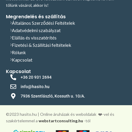
tőlünk vásárol, akkor is!
Megrendelés és szállítás
Általános Szerződési Feltételek
Adatvédelmi szabályzat
Elállás és visszatérítés
Fizetési & Szállítási feltételek
Rólunk
Kapcsolat
Kapcsolat
+36 20 931 2694
info@hasito.hu
7936 Szentlászló, Kossuth u. 10/A.
©️2023 hasito.hu | Online áruházak és weboldalak
❤️-vel és
szakértelemmel a
webstartconsulting.hu
-tól