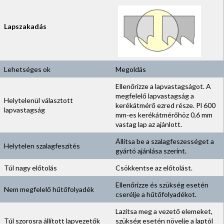
Lapszakadás
Lehetséges ok
Megoldás
Ellenőrizze a lapvastagságot. A
megfelelő lapvastagság a
Helytelenül választott
kerékátmérő ezred része. Pl 600
lapvastagság
mm-es kerékátmérőhöz 0,6 mm
vastag lap az ajánlott.
Állítsa be a szalagfeszességet a
Helytelen szalagfeszítés
gyártó ajánlása szerint.
Túl nagy előtolás
Csökkentse az előtolást.
Ellenőrizze és szükség esetén
Nem megfelelő hűtőfolyadék
cserélje a hűtőfolyadékot.
Lazítsa meg a vezető elemeket,
Túl szorosra állított lapvezetők
szükség esetén növelje a laptól