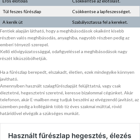
Erős előtolás
Csökkentse az előtolást.
Túl feszes fűrészlap
Csökkentse a lapfeszességet.
A kerék üt
Szabályoztassa fel a kereket.
Fentiek alapján látható, hogy a meghibásodások okaiként kisebb
részben valós meghibásodás, anyaghiba, nagyobb részben pedig az
emberi tényező szerepel.
Kellő elővigyázatossággal, odafigyeléssel a meghibásodások nagy
részét kiküszöbölhetjük.
Ha a fűrészlap berepedt, elszakadt, életlen, ezek mindegyike könnyen
javítható.
Amennyiben használt szalagfűrészlapját felújíttatná, vagy csak
éleztetné, hegesztetni szeretné, keresse bizalommal cégünket. Akár
telefonon, akár E-mailben meg tudjuk beszélni az elvégzendő javítást, az
üzemben pedig a kollégáink több tíz éves szakmai múlttal, rövid
határidővel elvégzik a szükséges munkát.