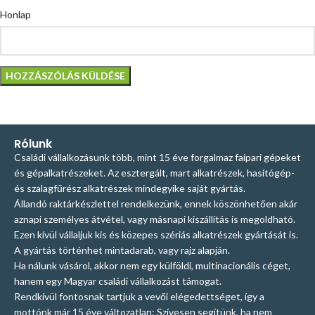
Honlap
Rólunk
Családi vállalkozásunk több, mint 15 éve forgalmaz faipari gépeket
és gépalkatrészeket. Az esztergált, mart alkatrészek, hasítógép-
és szalagfűrész alkatrészek mindegyike saját gyártás.
Állandó raktárkészlettel rendelkezünk, ennek köszönhetően akár
aznapi személyes átvétel, vagy másnapi kiszállítás is megoldható.
Ezen kívül vállaljuk kis és közepes szériás alkatrészek gyártását is.
A gyártás történhet mintadarab, vagy rajz alapján.
Ha nálunk vásárol, akkor nem egy külföldi, multinacionális céget,
hanem egy Magyar családi vállalkozást támogat.
Rendkívül fontosnak tartjuk a vevői elégedettséget, így a
mottónk már 15 éve változatlan: Szívesen segítünk, ha nem