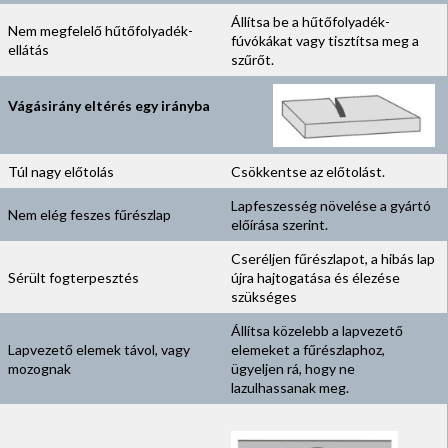
Állítsa be a hűtőfolyadék-
Nem megfelelő hűtőfolyadék-
fúvókákat vagy tisztítsa meg a
ellátás
szűrőt.
Vágásirány eltérés egy irányba
Túl nagy előtolás
Csökkentse az előtolást.
Lapfeszesség növelése a gyártó
Nem elég feszes fűrészlap
előírása szerint.
Cseréljen fűrészlapot, a hibás lap
Sérült fogterpesztés
újra hajtogatása és élezése
szükséges
Állítsa közelebb a lapvezető
Lapvezető elemek távol, vagy
elemeket a fűrészlaphoz,
mozognak
ügyeljen rá, hogy ne
lazulhassanak meg.