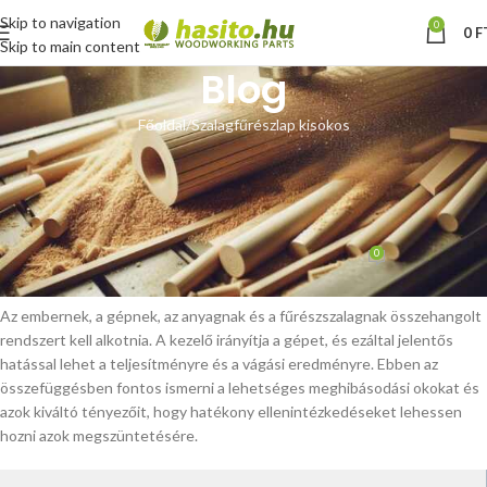
Skip to navigation
0
0
F
Skip to main content
Blog
Főoldal
Szalagfűrészlap kisokos
SZALAGFŰRÉSZLAP KISOKOS
A leggyakoribb szalagfűrészlap
hibák és okaik
0
Hoffmann Zsolt
Be március 29, 2025
Az embernek, a gépnek, az anyagnak és a fűrészszalagnak összehangolt
rendszert kell alkotnia. A kezelő irányítja a gépet, és ezáltal jelentős
hatással lehet a teljesítményre és a vágási eredményre. Ebben az
összefüggésben fontos ismerni a lehetséges meghibásodási okokat és
azok kiváltó tényezőit, hogy hatékony ellenintézkedéseket lehessen
hozni azok megszüntetésére.