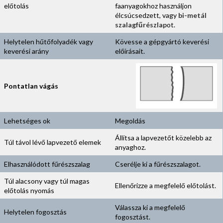
előtolás
faanyagokhoz használjon
élcsúcsedzett, vagy
bi-metál
szalagfűrészlap
ot.
Helytelen hűtőfolyadék vagy
Kövesse a gépgyártó keverési
keverési arány
előírásait.
Pontatlan vágás
Lehetséges ok
Megoldás
Állítsa a lapvezetőt közelebb az
Túl távol lévő lapvezető elemek
anyaghoz.
Elhasználódott fűrészszalag
Cserélje ki a fűrészszalagot.
Túl alacsony vagy túl magas
Ellenőrizze a megfelelő előtolást.
előtolás nyomás
Válassza ki a megfelelő
Helytelen fogosztás
fogosztást.