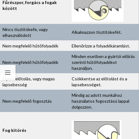
Fűrészpor, forgács a fogak
között
Nincs tisztítókefe, vagy
Alkalmazzon tisztítókefét.
elhasználódott
Nem megfelelő hűtőfolyadék
Ellenőrizze a folyadékáramlást.
Minden esetben a gyártói előírás
Nem megfelelő hűtőfolyadék
szerinti hűtőfolyadékot
használjon.
Gyors előtolás, vagy magas
Csökkentse az előtolást és a
lapsebesség
lapsebességet.
Mindig az adott munkához
Nem megfelelő fogosztás
használatos fogosztású lappal
dolgozzon.
Fog kitörés