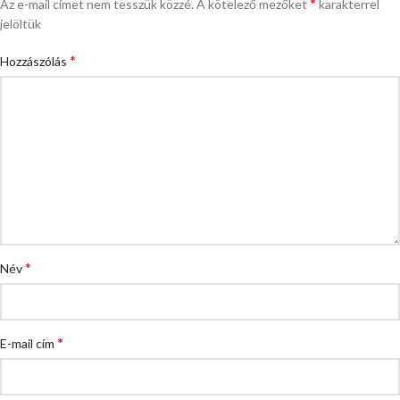
*
Az e-mail címet nem tesszük közzé.
A kötelező mezőket
karakterrel
jelöltük
*
Hozzászólás
*
Név
*
E-mail cím