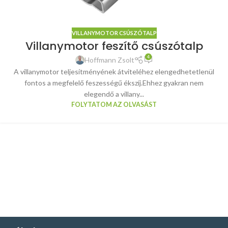
VILLANYMOTOR CSÚSZÓTALP
Villanymotor feszítő csúszótalp
4
Hoffmann Zsolt
A villanymotor teljesítményének átviteléhez elengedhetetlenül
fontos a megfelelő feszességű ékszíj.Ehhez gyakran nem
elegendő a villany...
FOLYTATOM AZ OLVASÁST