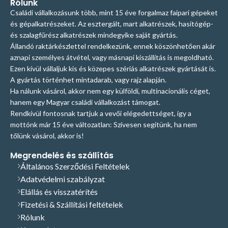
Rólunk
Családi vállalkozásunk több, mint 15 éve forgalmaz faipari gépeket
és gépalkatrészeket. Az esztergált, mart alkatrészek, hasítógép-
és szalagfűrész alkatrészek mindegyike saját gyártás.
Állandó raktárkészlettel rendelkezünk, ennek köszönhetően akár
aznapi személyes átvétel, vagy másnapi kiszállítás is megoldható.
Ezen kívül vállaljuk kis és közepes szériás alkatrészek gyártását is.
A gyártás történhet mintadarab, vagy rajz alapján.
Ha nálunk vásárol, akkor nem egy külföldi, multinacionális céget,
hanem egy Magyar családi vállalkozást támogat.
Rendkívül fontosnak tartjuk a vevői elégedettséget, így a
mottónk már 15 éve változatlan: Szívesen segítünk, ha nem
tőlünk vásárol, akkor is!
Megrendelés és szállítás
Általános Szerződési Feltételek
Adatvédelmi szabályzat
Elállás és visszatérítés
Fizetési & Szállítási feltételek
Rólunk