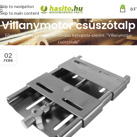
Skip to navigation
0
0
F
Skip to main content
Villanymotor csúszótalp
Főoldal
Alkatrészkínálat
Archiválás kategória szerint: "Villanymotor
csúszótalp"
02
FEBR