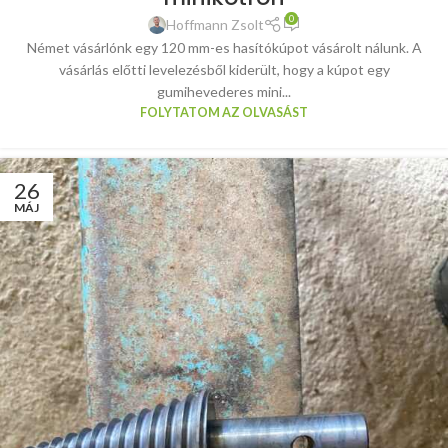
0
Hoffmann Zsolt
Német vásárlónk egy 120 mm-es hasítókúpot vásárolt nálunk. A
vásárlás előtti levelezésből kiderült, hogy a kúpot egy
gumihevederes mini...
FOLYTATOM AZ OLVASÁST
26
MÁJ