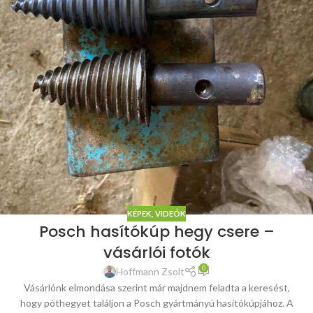
KÉPEK, VIDEÓK
Posch hasítókúp hegy csere –
vásárlói fotók
0
Hoffmann Zsolt
Vásárlónk elmondása szerint már majdnem feladta a keresést,
hogy póthegyet találjon a Posch gyártmányú hasítókúpjához. A