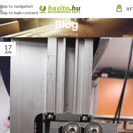
Skip to navigation
0
0
F
Skip to main content
Blog
Főoldal
Blog
17
JÚN