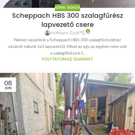
KÉPEK, VIDEÓK
Scheppach HBS 300 szalagfűrész
lapvezető csere
0
Hoffmann Zsolt
Német vásárlónk a Scheppach HBS 300 szalagfűrészéhez
vásárolt nálunk 5x5 lapvezetőt. Mivel az egy az egyben nem volt
a szalagfűrészre f...
FOLYTATOM AZ OLVASÁST
08
JÚN