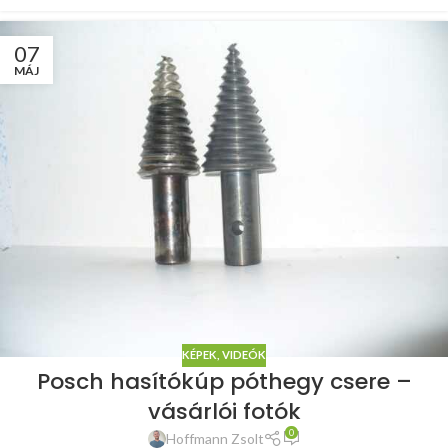
07
MÁJ
KÉPEK, VIDEÓK
Posch hasítókúp póthegy csere –
vásárlói fotók
0
Hoffmann Zsolt