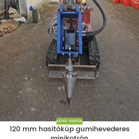
KÉPEK, VIDEÓK
120 mm hasítókúp gumihevederes
minikotrón