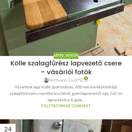
KÉPEK, VIDEÓK
Kölle szalagfűrész lapvezető csere
– vásárlói fotók
0
Hoffmann Zsolt
Vásárlónk egy Kölle gyártmányú, 600 mm kerékátmérőjű
szalagfűrészen cserélte le a felső, gyári lapvezetőt egy 5x5-ös
lapvezetőre.A gyár...
FOLYTATOM AZ OLVASÁST
24