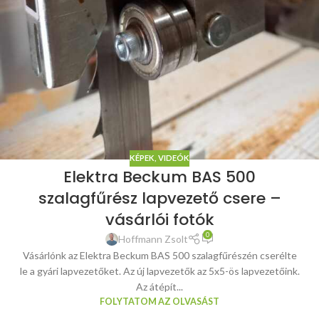
KÉPEK, VIDEÓK
Elektra Beckum BAS 500
szalagfűrész lapvezető csere –
vásárlói fotók
0
Hoffmann Zsolt
Vásárlónk az Elektra Beckum BAS 500 szalagfűrészén cserélte
le a gyári lapvezetőket. Az új lapvezetők az 5x5-ös lapvezetőink.
Az átépít...
FOLYTATOM AZ OLVASÁST