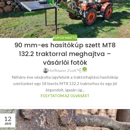
KÚPOS HASÍTÓ
90 mm-es hasítókúp szett MT8
132.2 traktorral meghajtva –
vásárlói fotók
0
Hoffmann Zsolt
Néhány éve vásárolta ügyfelünk a traktorhajtású hasítókúp
szettünket egy 18 lóerős MT8 132.2 traktorhoz és egy jól
átgondolt, igazán üg...
FOLYTATOM AZ OLVASÁST
12
JAN