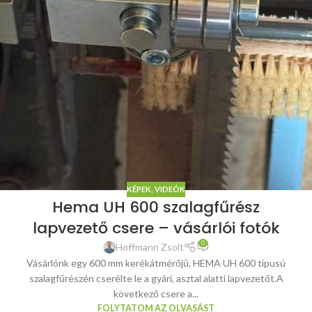
KÉPEK, VIDEÓK
Hema UH 600 szalagfűrész
lapvezető csere – vásárlói fotók
0
Hoffmann Zsolt
Vásárlónk egy 600 mm kerékátmérőjű, HEMA UH 600 típusú
szalagfűrészén cserélte le a gyári, asztal alatti lapvezetőt.A
következő csere a...
FOLYTATOM AZ OLVASÁST