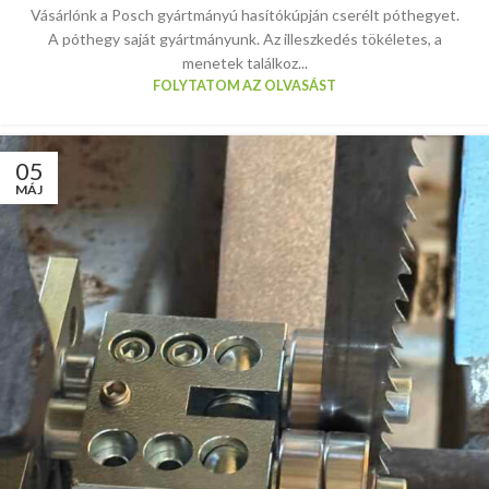
Vásárlónk a Posch gyártmányú hasítókúpján cserélt póthegyet.
A póthegy saját gyártmányunk. Az illeszkedés tökéletes, a
menetek találkoz...
FOLYTATOM AZ OLVASÁST
05
MÁJ