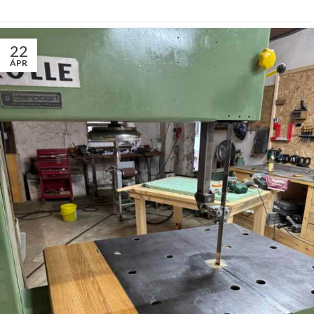
22
ÁPR