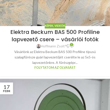
KÉPEK, VIDEÓK
Elektra Beckum BAS 500 Profiline
lapvezető csere – vásárlói fotók
0
Hoffmann Zsolt
Vásárlónk az Elektra Beckum BAS 500 Profiline típusú
szalagfűrésze gyári lapvezetőjét cserélte le az 5x5-ös
lapvezetőnkre. A fűrészgépr...
FOLYTATOM AZ OLVASÁST
17
FEBR