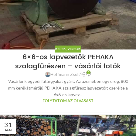
KÉPEK, VIDEÓK
6×6-os lapvezetők PEHAKA
szalagfűrészen – vásárlói fotók
0
Hoffmann Zsolt
Vásárlónk egyedi fatárgyakat gyárt. Az üzemében egy öreg, 800
mm kerékátmérőjű PEHAKA szalagfűrész lapvezetőit cserélte a
6x6-os lapvez...
FOLYTATOM AZ OLVASÁST
31
JAN