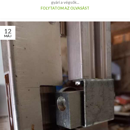
gyári a végsők...
FOLYTATOM AZ OLVASÁST
12
MÁJ