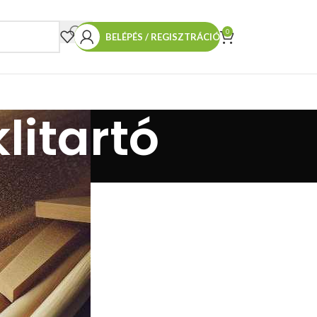
0
BELÉPÉS / REGISZTRÁCIÓ
litartó