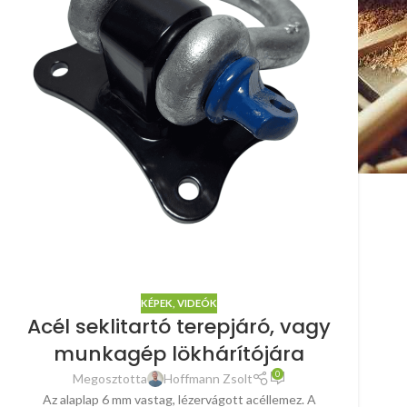
KÉPEK, VIDEÓK
Acél seklitartó terepjáró, vagy
munkagép lökhárítójára
0
Megosztotta
Hoffmann Zsolt
Az alaplap 6 mm vastag, lézervágott acéllemez. A