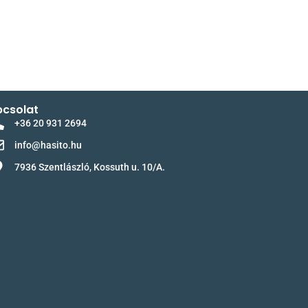
csolat
+36 20 931 2694
info@hasito.hu
7936 Szentlászló, Kossuth u. 10/A.