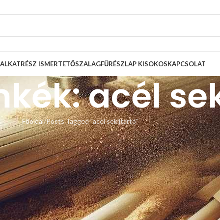
ALKATRÉSZ ISMERTETŐ
SZALAGFŰRÉSZLAP KISOKOS
KAPCSOLAT
kék: acél sek
Főoldal
Posts Tagged "acél seklitartó"