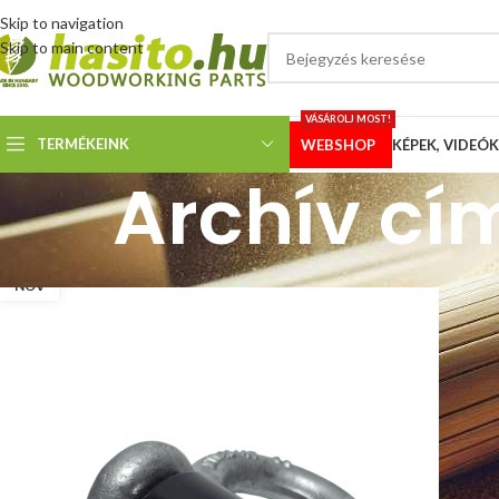
Skip to navigation
Skip to main content
VÁSÁROLJ MOST!
TERMÉKEINK
WEBSHOP
KÉPEK, VIDEÓK
Archív cím
09
NOV