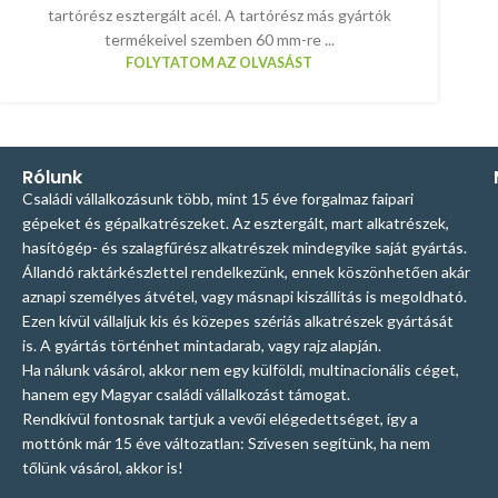
tartórész esztergált acél. A tartórész más gyártók
termékeivel szemben 60 mm-re ...
FOLYTATOM AZ OLVASÁST
Rólunk
Családi vállalkozásunk több, mint 15 éve forgalmaz faipari
gépeket és gépalkatrészeket. Az esztergált, mart alkatrészek,
hasítógép- és szalagfűrész alkatrészek mindegyike saját gyártás.
Állandó raktárkészlettel rendelkezünk, ennek köszönhetően akár
aznapi személyes átvétel, vagy másnapi kiszállítás is megoldható.
Ezen kívül vállaljuk kis és közepes szériás alkatrészek gyártását
is. A gyártás történhet mintadarab, vagy rajz alapján.
Ha nálunk vásárol, akkor nem egy külföldi, multinacionális céget,
hanem egy Magyar családi vállalkozást támogat.
Rendkívül fontosnak tartjuk a vevői elégedettséget, így a
mottónk már 15 éve változatlan: Szívesen segítünk, ha nem
tőlünk vásárol, akkor is!