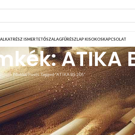
ALKATRÉSZ ISMERTETŐ
SZALAGFŰRÉSZLAP KISOKOS
KAPCSOLAT
ímkék: ATIKA 
Főoldal
Posts Tagged "ATIKA BS 205"