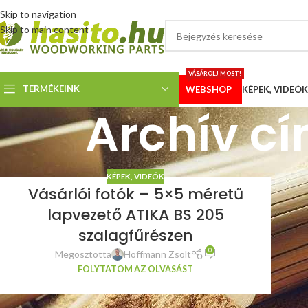
Skip to navigation
Skip to main content
VÁSÁROLJ MOST!
TERMÉKEINK
WEBSHOP
KÉPEK, VIDEÓK
Archív c
KÉPEK, VIDEÓK
Vásárlói fotók – 5×5 méretű
lapvezető ATIKA BS 205
szalagfűrészen
0
Megosztotta
Hoffmann Zsolt
FOLYTATOM AZ OLVASÁST