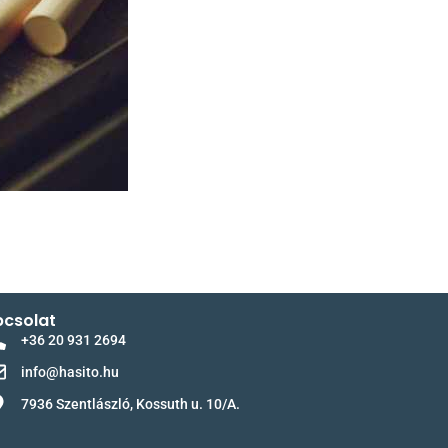
csolat
+36 20 931 2694
info@hasito.hu
7936 Szentlászló, Kossuth u. 10/A.