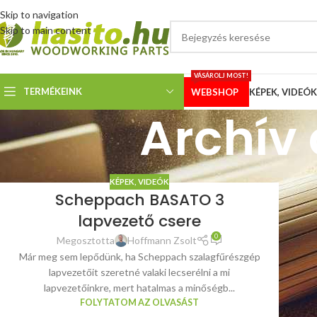
Skip to navigation
Skip to main content
VÁSÁROLJ MOST!
TERMÉKEINK
WEBSHOP
KÉPEK, VIDEÓK
Archív
KÉPEK, VIDEÓK
Scheppach BASATO 3
lapvezető csere
0
Megosztotta
Hoffmann Zsolt
Már meg sem lepődünk, ha Scheppach szalagfűrészgép
lapvezetőit szeretné valaki lecserélni a mi
lapvezetőinkre, mert hatalmas a minőségb...
FOLYTATOM AZ OLVASÁST