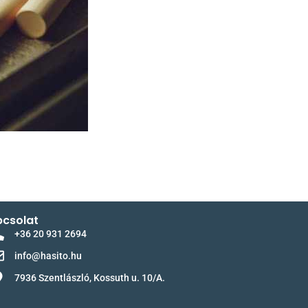
csolat
+36 20 931 2694
info@hasito.hu
7936 Szentlászló, Kossuth u. 10/A.