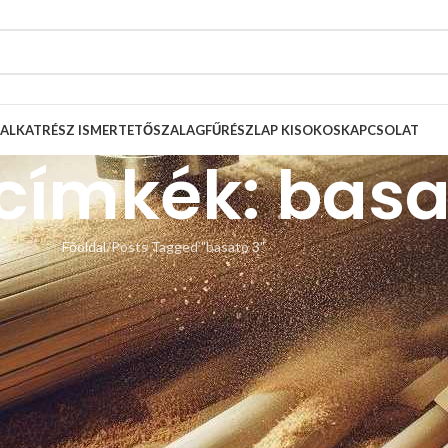
ALKATRÉSZ ISMERTETŐ
SZALAGFŰRÉSZLAP KISOKOS
KAPCSOLAT
 címkék: basa
Főoldal
Posts Tagged "basato 3"