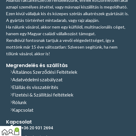
Állandó raktárkészlettel rendelkezünk, ennek köszönhetően akár
aznapi személyes átvétel, vagy másnapi kiszállítás is megoldható.
Ezen kívül vállaljuk kis és közepes szériás alkatrészek gyártását is.
A gyártás történhet mintadarab, vagy rajz alapján.
Ha nálunk vásárol, akkor nem egy külföldi, multinacionális céget,
hanem egy Magyar családi vállalkozást támogat.
Rendkívül fontosnak tartjuk a vevői elégedettséget, így a
mottónk már 15 éve változatlan: Szívesen segítünk, ha nem
tőlünk vásárol, akkor is!
Megrendelés és szállítás
Általános Szerződési Feltételek
Adatvédelmi szabályzat
Elállás és visszatérítés
Fizetési & Szállítási feltételek
Rólunk
Kapcsolat
Kapcsolat
+36 20 931 2694
0