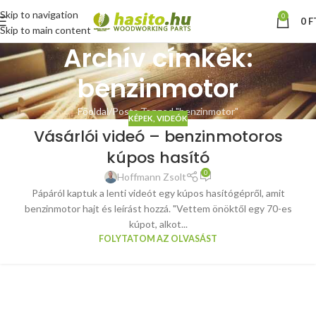
Skip to navigation
0
0
F
Skip to main content
Archív címkék:
benzinmotor
Főoldal
Posts Tagged "benzinmotor"
KÉPEK, VIDEÓK
Vásárlói videó – benzinmotoros
kúpos hasító
0
Hoffmann Zsolt
Pápáról kaptuk a lenti videót egy kúpos hasítógépről, amit
benzinmotor hajt és leírást hozzá. "Vettem önöktől egy 70-es
kúpot, alkot...
FOLYTATOM AZ OLVASÁST