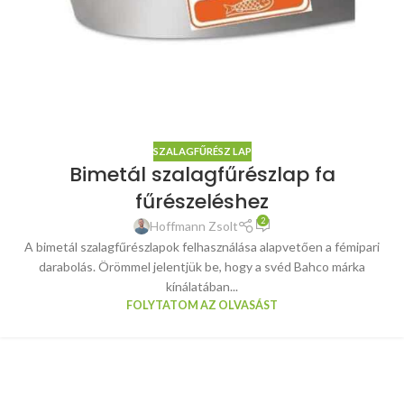
SZALAGFŰRÉSZ LAP
Bimetál szalagfűrészlap fa
fűrészeléshez
2
Hoffmann Zsolt
A bimetál szalagfűrészlapok felhasználása alapvetően a fémipari
darabolás. Örömmel jelentjük be, hogy a svéd Bahco márka
kínálatában...
FOLYTATOM AZ OLVASÁST