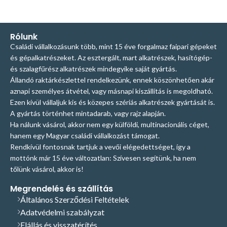
Rólunk
Családi vállalkozásunk több, mint 15 éve forgalmaz faipari gépeket
és gépalkatrészeket. Az esztergált, mart alkatrészek, hasítógép-
és szalagfűrész alkatrészek mindegyike saját gyártás.
Állandó raktárkészlettel rendelkezünk, ennek köszönhetően akár
aznapi személyes átvétel, vagy másnapi kiszállítás is megoldható.
Ezen kívül vállaljuk kis és közepes szériás alkatrészek gyártását is.
A gyártás történhet mintadarab, vagy rajz alapján.
Ha nálunk vásárol, akkor nem egy külföldi, multinacionális céget,
hanem egy Magyar családi vállalkozást támogat.
Rendkívül fontosnak tartjuk a vevői elégedettséget, így a
mottónk már 15 éve változatlan: Szívesen segítünk, ha nem
tőlünk vásárol, akkor is!
Megrendelés és szállítás
Általános Szerződési Feltételek
Adatvédelmi szabályzat
Elállás és visszatérítés