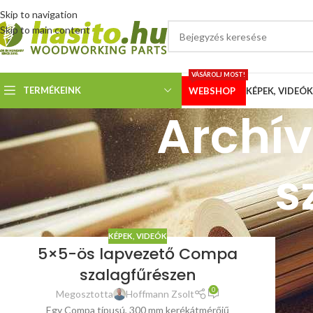
Skip to navigation
Skip to main content
VÁSÁROLJ MOST!
TERMÉKEINK
WEBSHOP
KÉPEK, VIDEÓK
Archí
s
KÉPEK, VIDEÓK
5×5-ös lapvezető Compa
szalagfűrészen
0
Megosztotta
Hoffmann Zsolt
Egy Compa típusú, 300 mm kerékátmérőjű