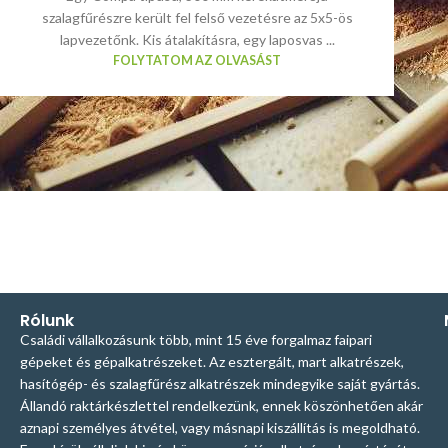
szalagfűrészre került fel felső vezetésre az 5x5-ös
lapvezetőnk. Kis átalakításra, egy laposvas ...
FOLYTATOM AZ OLVASÁST
Rólunk
Családi vállalkozásunk több, mint 15 éve forgalmaz faipari
gépeket és gépalkatrészeket. Az esztergált, mart alkatrészek,
hasítógép- és szalagfűrész alkatrészek mindegyike saját gyártás.
Állandó raktárkészlettel rendelkezünk, ennek köszönhetően akár
aznapi személyes átvétel, vagy másnapi kiszállítás is megoldható.