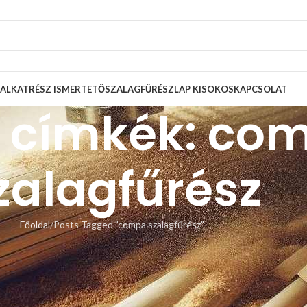
ALKATRÉSZ ISMERTETŐ
SZALAGFŰRÉSZLAP KISOKOS
KAPCSOLAT
v címkék: co
zalagfűrész
Főoldal
Posts Tagged "compa szalagfűrész"