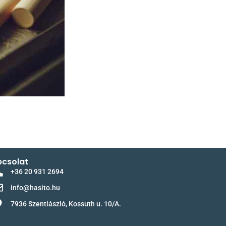
csolat
+36 20 931 2694
info@hasito.hu
7936 Szentlászló, Kossuth u. 10/A.