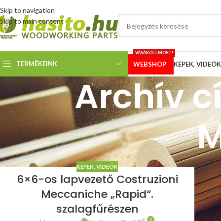
Skip to navigation
Skip to main content
VÁSÁROLJ MOST!
TERMÉKEINK
WEBSHOP
KÉPEK, VIDEÓK
Archív c
M
KÉPEK, VIDEÓK
6×6-os lapvezető Costruzioni
Meccaniche „Rapid“.
szalagfűrészen
0