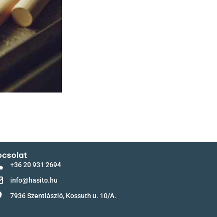
csolat
+36 20 931 2694
info@hasito.hu
7936 Szentlászló, Kossuth u. 10/A.