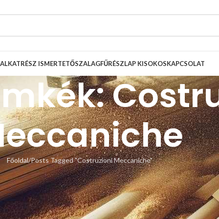
ALKATRÉSZ ISMERTETŐ
SZALAGFŰRÉSZLAP KISOKOS
KAPCSOLAT
ímkék: Costru
eccaniche
Főoldal
Posts Tagged "Costruzioni Meccaniche"