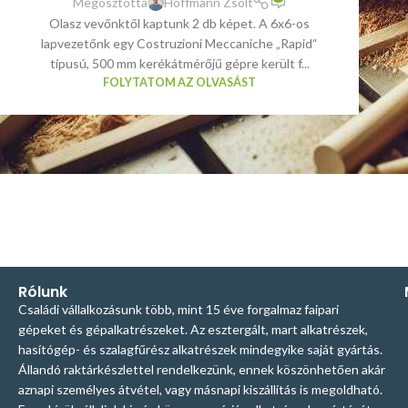
Megosztotta
Hoffmann Zsolt
Olasz vevőnktől kaptunk 2 db képet. A 6x6-os
lapvezetőnk egy Costruzioni Meccaniche „Rapid“
típusú, 500 mm kerékátmérőjű gépre került f...
FOLYTATOM AZ OLVASÁST
Rólunk
Családi vállalkozásunk több, mint 15 éve forgalmaz faipari
gépeket és gépalkatrészeket. Az esztergált, mart alkatrészek,
hasítógép- és szalagfűrész alkatrészek mindegyike saját gyártás.
Állandó raktárkészlettel rendelkezünk, ennek köszönhetően akár
aznapi személyes átvétel, vagy másnapi kiszállítás is megoldható.