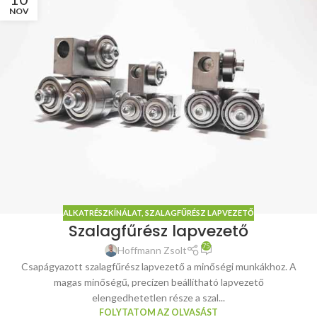
NOV
ALKATRÉSZKÍNÁLAT
,
SZALAGFŰRÉSZ LAPVEZETŐ
Szalagfűrész lapvezető
75
Hoffmann Zsolt
Csapágyazott szalagfűrész lapvezető a minőségi munkákhoz. A
magas minőségű, precízen beállítható lapvezető
elengedhetetlen része a szal...
FOLYTATOM AZ OLVASÁST