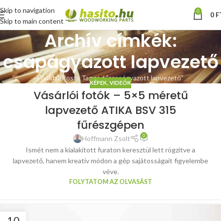
Skip to navigation
0
0
F
Skip to main content
Archív címkék:
csapágyazott lapvezető
Főoldal
Posts Tagged "csapágyazott lapvezető"
KÉPEK, VIDEÓK
Vásárlói fotók – 5×5 méretű
lapvezető ATIKA BSV 315
fűrészgépen
0
Hoffmann Zsolt
Ismét nem a kialakított furaton keresztül lett rögzítve a
lapvezető, hanem kreatív módon a gép sajátosságait figyelembe
véve.
FOLYTATOM AZ OLVASÁST
10