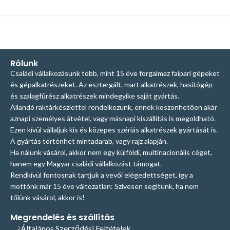
Rólunk
Családi vállalkozásunk több, mint 15 éve forgalmaz faipari gépeket
és gépalkatrészeket. Az esztergált, mart alkatrészek, hasítógép-
és szalagfűrész alkatrészek mindegyike saját gyártás.
Állandó raktárkészlettel rendelkezünk, ennek köszönhetően akár
aznapi személyes átvétel, vagy másnapi kiszállítás is megoldható.
Ezen kívül vállaljuk kis és közepes szériás alkatrészek gyártását is.
A gyártás történhet mintadarab, vagy rajz alapján.
Ha nálunk vásárol, akkor nem egy külföldi, multinacionális céget,
hanem egy Magyar családi vállalkozást támogat.
Rendkívül fontosnak tartjuk a vevői elégedettséget, így a
mottónk már 15 éve változatlan: Szívesen segítünk, ha nem
tőlünk vásárol, akkor is!
Megrendelés és szállítás
Általános Szerződési Feltételek