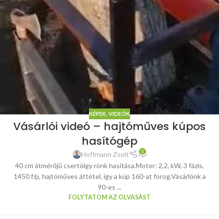
KÉPEK, VIDEÓK
Vásárlói videó – hajtóműves kúpos
hasítógép
0
Hoffmann Zsolt
40 cm átmérőjű csertölgy rönk hasítása.Motor: 2,2, kW, 3 fázis,
1450 f/p, hajtóműves áttétel, így a kúp 160-at forog.Vásárlónk a
90-es ...
FOLYTATOM AZ OLVASÁST