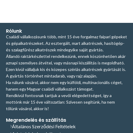
Rólunk
Családi vállalkozásunk több, mint 15 éve forgalmaz faipari gépeket
és gépalkatrészeket. Az esztergált, mart alkatrészek, hasítógép-
és szalagfűrész alkatrészek mindegyike saját gyártás.
Állandó raktárkészlettel rendelkezünk, ennek köszönhetően akár
aznapi személyes átvétel, vagy másnapi kiszállítás is megoldható.
Ezen kívül vállaljuk kis és közepes szériás alkatrészek gyártását is.
A gyártás történhet mintadarab, vagy rajz alapján.
Ha nálunk vásárol, akkor nem egy külföldi, multinacionális céget,
hanem egy Magyar családi vállalkozást támogat.
Rendkívül fontosnak tartjuk a vevői elégedettséget, így a
mottónk már 15 éve változatlan: Szívesen segítünk, ha nem
tőlünk vásárol, akkor is!
Megrendelés és szállítás
Általános Szerződési Feltételek