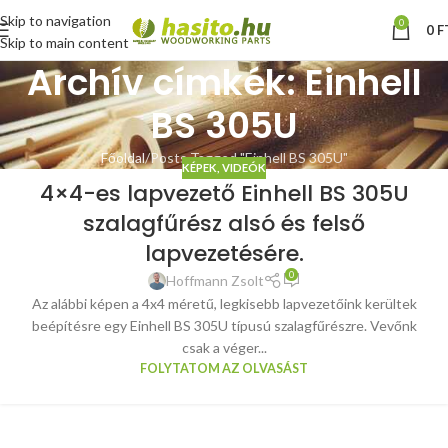
Skip to navigation
0
0
F
Skip to main content
Archív címkék: Einhell
BS 305U
Főoldal
Posts Tagged "Einhell BS 305U"
KÉPEK, VIDEÓK
4×4-es lapvezető Einhell BS 305U
szalagfűrész alsó és felső
lapvezetésére.
0
Hoffmann Zsolt
Az alábbi képen a 4x4 méretű, legkisebb lapvezetőink kerültek
beépítésre egy Einhell BS 305U típusú szalagfűrészre. Vevőnk
csak a véger...
FOLYTATOM AZ OLVASÁST