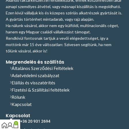
Állandó raktárkészlettel rendelkezünk, ennek köszönhetően akár
aznapi személyes átvétel, vagy másnapi kiszállítás is megoldható.
Ezen kívül vállaljuk kis és közepes szériás alkatrészek gyártását is.
A gyártás történhet mintadarab, vagy rajz alapján.
Ha nálunk vásárol, akkor nem egy külföldi, multinacionális céget,
hanem egy Magyar családi vállalkozást támogat.
Rendkívül fontosnak tartjuk a vevői elégedettséget, így a
mottónk már 15 éve változatlan: Szívesen segítünk, ha nem
tőlünk vásárol, akkor is!
Megrendelés és szállítás
Általános Szerződési Feltételek
Adatvédelmi szabályzat
Elállás és visszatérítés
Fizetési & Szállítási feltételek
Rólunk
Kapcsolat
Kapcsolat
+36 20 931 2694
0