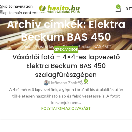
Skip to navigation
0
0
F
Skip to main content
Archív címkék: Elektra
Beckum BAS 450
Főoldal
Posts Tagged "Elektra Beckum BAS 450"
KÉPEK, VIDEÓK
Vásárlói fotó – 4×4-es lapvezető
Elektra Beckum BAS 450
szalagfűrészgépen
0
Hoffmann Zsolt
A 4x4 méretű lapvezetőnk, a gépen történő kis átalakítás után
tökéletesen használható alsó és felső vezetésre is. A fotót
köszönjük ném...
FOLYTATOM AZ OLVASÁST