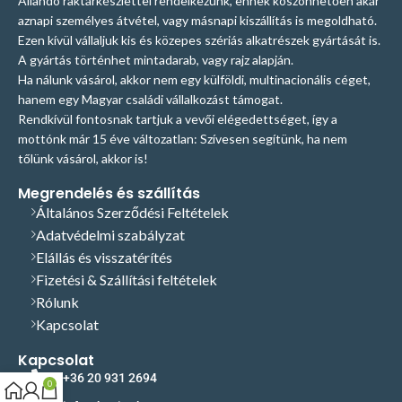
Állandó raktárkészlettel rendelkezünk, ennek köszönhetően akár
aznapi személyes átvétel, vagy másnapi kiszállítás is megoldható.
Ezen kívül vállaljuk kis és közepes szériás alkatrészek gyártását is.
A gyártás történhet mintadarab, vagy rajz alapján.
Ha nálunk vásárol, akkor nem egy külföldi, multinacionális céget,
hanem egy Magyar családi vállalkozást támogat.
Rendkívül fontosnak tartjuk a vevői elégedettséget, így a
mottónk már 15 éve változatlan: Szívesen segítünk, ha nem
tőlünk vásárol, akkor is!
Megrendelés és szállítás
Általános Szerződési Feltételek
Adatvédelmi szabályzat
Elállás és visszatérítés
Fizetési & Szállítási feltételek
Rólunk
Kapcsolat
Kapcsolat
+36 20 931 2694
0