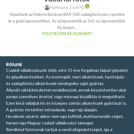
0
Hoffmann Zsolt
Vásárlónk az Elektra Beckum BAS 500 szalagfűrészén cserélte
le a gyári lapvezetőket. Az új lapvezetők az 5x5-ös lapvezetőink.
Az átépít...
FOLYTATOM AZ OLVASÁST
Rólunk
Családi vállalkozásunk több, mint 15 éve forgalmaz faipari gépeket
és gépalkatrészeket. Az esztergált, mart alkatrészek, hasítógép-
és szalagfűrész alkatrészek mindegyike saját gyártás.
Állandó raktárkészlettel rendelkezünk, ennek köszönhetően akár
aznapi személyes átvétel, vagy másnapi kiszállítás is megoldható.
Ezen kívül vállaljuk kis és közepes szériás alkatrészek gyártását is.
A gyártás történhet mintadarab, vagy rajz alapján.
Ha nálunk vásárol, akkor nem egy külföldi, multinacionális céget,
hanem egy Magyar családi vállalkozást támogat.
Rendkívül fontosnak tartjuk a vevői elégedettséget, így a