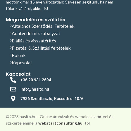
mottónk már 15 éve változatlan: Szívesen segítünk, ha nem
tőlünk vásárol, akkor is!
Megrendelés és szállítás
Általános Szerződési Feltételek
Adatvédelmi szabályzat
Elállás és visszatérítés
Fizetési & Szállítási feltételek
Rólunk
Kapcsolat
Kapcsolat
+36 20 931 2694
info@hasito.hu
7936 Szentlászló, Kossuth u. 10/A.
©️2023 hasito.hu | Online áruházak és weboldalak
❤️-vel és
szakértelemmel a
webstartconsulting.hu
-tól