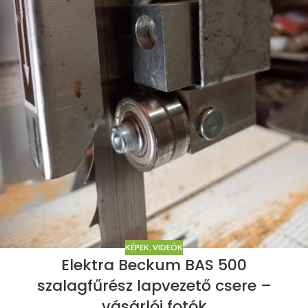
KÉPEK, VIDEÓK
Elektra Beckum BAS 500
szalagfűrész lapvezető csere –
vásárlói fotók