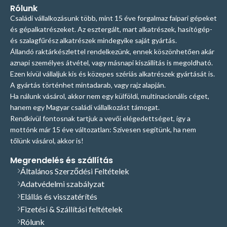
Rólunk
Családi vállalkozásunk több, mint 15 éve forgalmaz faipari gépeket
és gépalkatrészeket. Az esztergált, mart alkatrészek, hasítógép-
és szalagfűrész alkatrészek mindegyike saját gyártás.
Állandó raktárkészlettel rendelkezünk, ennek köszönhetően akár
aznapi személyes átvétel, vagy másnapi kiszállítás is megoldható.
Ezen kívül vállaljuk kis és közepes szériás alkatrészek gyártását is.
A gyártás történhet mintadarab, vagy rajz alapján.
Ha nálunk vásárol, akkor nem egy külföldi, multinacionális céget,
hanem egy Magyar családi vállalkozást támogat.
Rendkívül fontosnak tartjuk a vevői elégedettséget, így a
mottónk már 15 éve változatlan: Szívesen segítünk, ha nem
tőlünk vásárol, akkor is!
Megrendelés és szállítás
Általános Szerződési Feltételek
Adatvédelmi szabályzat
Elállás és visszatérítés
Fizetési & Szállítási feltételek
Rólunk