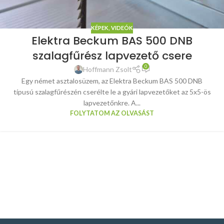
KÉPEK, VIDEÓK
Elektra Beckum BAS 500 DNB
szalagfűrész lapvezető csere
0
Hoffmann Zsolt
Egy német asztalosüzem, az Elektra Beckum BAS 500 DNB
típusú szalagfűrészén cserélte le a gyári lapvezetőket az 5x5-ös
lapvezetőnkre. A...
FOLYTATOM AZ OLVASÁST