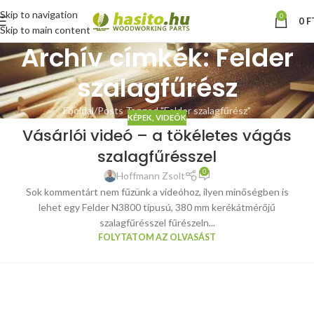
Skip to navigation
0
0
F
Skip to main content
Archív címkék: Felder
szalagfűrész
Főoldal
Posts Tagged "Felder szalagfűrész"
KÉPEK, VIDEÓK
Vásárlói videó – a tökéletes vágás
szalagfűrésszel
0
Hoffmann Zsolt
Sok kommentárt nem fűzünk a videóhoz, ilyen minőségben is
lehet egy Felder N3800 típusú, 380 mm kerékátmérőjű
szalagfűrésszel fűrészeln...
FOLYTATOM AZ OLVASÁST