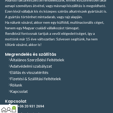
Állandó raktárkészlettel rendelkezünk, ennek köszönhetően akár
aznapi személyes átvétel, vagy másnapi kiszállítás is megoldható.
Ezen kívül vállaljuk kis és közepes szériás alkatrészek gyártását is.
A gyártás történhet mintadarab, vagy rajz alapján.
Ha nálunk vásárol, akkor nem egy külföldi, multinacionális céget,
hanem egy Magyar családi vállalkozást támogat.
Rendkívül fontosnak tartjuk a vevői elégedettséget, így a
mottónk már 15 éve változatlan: Szívesen segítünk, ha nem
tőlünk vásárol, akkor is!
Megrendelés és szállítás
Általános Szerződési Feltételek
Adatvédelmi szabályzat
Elállás és visszatérítés
Fizetési & Szállítási feltételek
Rólunk
Kapcsolat
Kapcsolat
+36 20 931 2694
0