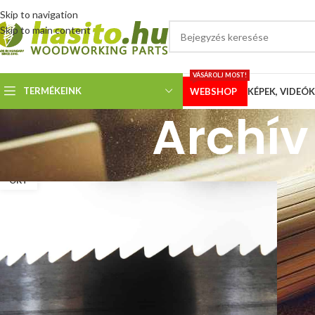
Skip to navigation
Skip to main content
VÁSÁROLJ MOST!
TERMÉKEINK
WEBSHOP
KÉPEK, VIDEÓK
Archív
29
OKT