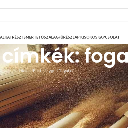
ALKATRÉSZ ISMERTETŐ
SZALAGFŰRÉSZLAP KISOKOS
KAPCSOLAT
 címkék: fog
Főoldal
Posts Tagged "fogalak"