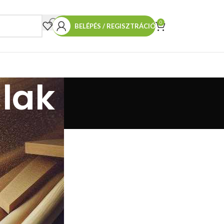
0
BELÉPÉS / REGISZTRÁCIÓ
alak