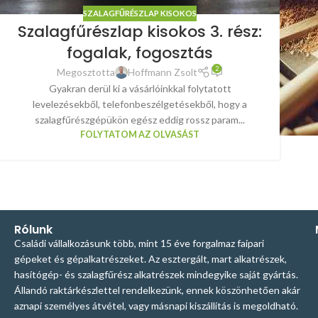
SZALAGFŰRÉSZLAP KISOKOS
Szalagfűrészlap kisokos 3. rész:
fogalak, fogosztás
2
Megosztotta
Hoffmann Zsolt
Gyakran derül ki a vásárlóinkkal folytatott
levelezésekből, telefonbeszélgetésekből, hogy a
szalagfűrészgépükön egész eddig rossz param...
FOLYTATOM AZ OLVASÁST
Rólunk
Családi vállalkozásunk több, mint 15 éve forgalmaz faipari
gépeket és gépalkatrészeket. Az esztergált, mart alkatrészek,
hasítógép- és szalagfűrész alkatrészek mindegyike saját gyártás.
Állandó raktárkészlettel rendelkezünk, ennek köszönhetően akár
aznapi személyes átvétel, vagy másnapi kiszállítás is megoldható.