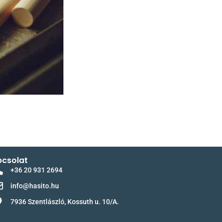
csolat
+36 20 931 2694
info@hasito.hu
7936 Szentlászló, Kossuth u. 10/A.