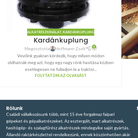
ALKATRÉSZKÍNÁLAT
,
KARDÁNKUPLUNG
Kardánkuplung
8
Megosztotta
Hoffmann Zsolt
Vevőink gyakran kérdezik, hogy milyen módon
oldhatnák meg azt, hogy egy nagy rönk hasítása közben
esetlegesen ne fulladjon le a traktor...
FOLYTATOM AZ OLVASÁST
Rólunk
Családi vállalkozásunk több, mint 15 éve forgalmaz faipari
gépeket és gépalkatrészeket. Az esztergált, mart alkatrészek,
hasítógép- és szalagfűrész alkatrészek mindegyike saját gyártás.
Állandó raktárkészlettel rendelkezünk, ennek köszönhetően akár