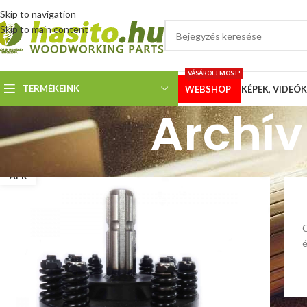
Skip to navigation
Skip to main content
VÁSÁROLJ MOST!
TERMÉKEINK
WEBSHOP
KÉPEK, VIDEÓK
Archív
29
ÁPR
C
é