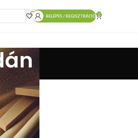
0
BELÉPÉS / REGISZTRÁCIÓ
dán