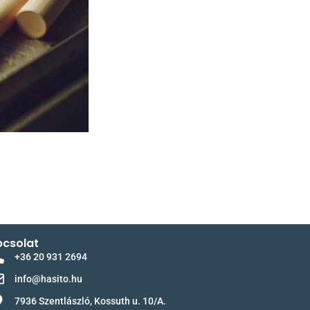
csolat
+36 20 931 2694
info@hasito.hu
7936 Szentlászló, Kossuth u. 10/A.