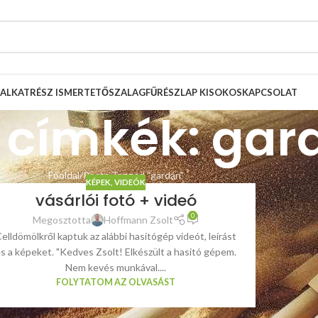
ALKATRÉSZ ISMERTETŐ
SZALAGFŰRÉSZLAP KISOKOS
KAPCSOLAT
 címkék: gar
Főoldal
Posts Tagged "gardán"
KÉPEK, VIDEÓK
vásárlói fotó + videó
0
Megosztotta
Hoffmann Zsolt
elldömölkről kaptuk az alábbi hasítógép videót, leírást
s a képeket. "Kedves Zsolt! Elkészült a hasitó gépem.
Nem kevés munkával....
FOLYTATOM AZ OLVASÁST