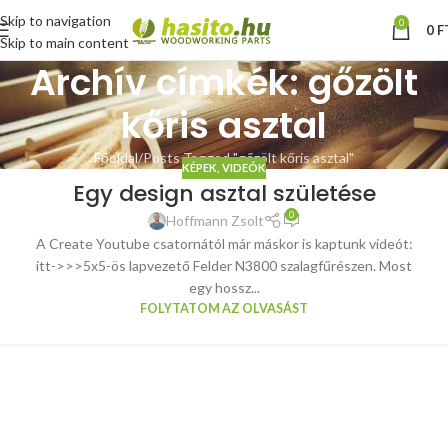
Skip to navigation
0
0
F
Skip to main content
Archív címkék: gőzölt
kőris asztal
Főoldal
Posts Tagged "gőzölt kőris asztal"
KÉPEK, VIDEÓK
Egy design asztal születése
0
Hoffmann Zsolt
A Create Youtube csatornától már máskor is kaptunk videót:
itt->>>5x5-ös lapvezető Felder N3800 szalagfűrészen. Most
egy hossz...
FOLYTATOM AZ OLVASÁST