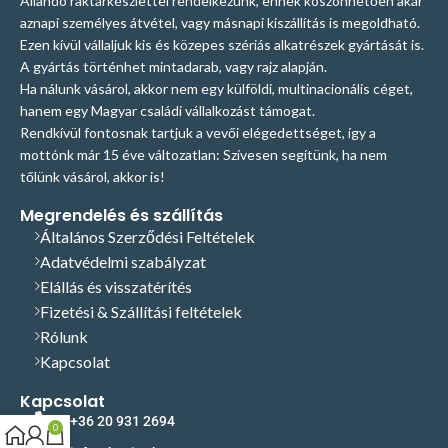
Állandó raktárkészlettel rendelkezünk, ennek köszönhetően akár
aznapi személyes átvétel, vagy másnapi kiszállítás is megoldható.
Ezen kívül vállaljuk kis és közepes szériás alkatrészek gyártását is.
A gyártás történhet mintadarab, vagy rajz alapján.
Ha nálunk vásárol, akkor nem egy külföldi, multinacionális céget,
hanem egy Magyar családi vállalkozást támogat.
Rendkívül fontosnak tartjuk a vevői elégedettséget, így a
mottónk már 15 éve változatlan: Szívesen segítünk, ha nem
tőlünk vásárol, akkor is!
Megrendelés és szállítás
Általános Szerződési Feltételek
Adatvédelmi szabályzat
Elállás és visszatérítés
Fizetési & Szállítási feltételek
Rólunk
Kapcsolat
Kapcsolat
+36 20 931 2694
0