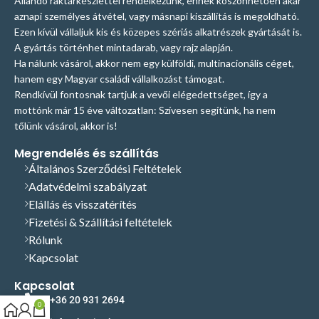
Állandó raktárkészlettel rendelkezünk, ennek köszönhetően akár
aznapi személyes átvétel, vagy másnapi kiszállítás is megoldható.
Ezen kívül vállaljuk kis és közepes szériás alkatrészek gyártását is.
A gyártás történhet mintadarab, vagy rajz alapján.
Ha nálunk vásárol, akkor nem egy külföldi, multinacionális céget,
hanem egy Magyar családi vállalkozást támogat.
Rendkívül fontosnak tartjuk a vevői elégedettséget, így a
mottónk már 15 éve változatlan: Szívesen segítünk, ha nem
tőlünk vásárol, akkor is!
Megrendelés és szállítás
Általános Szerződési Feltételek
Adatvédelmi szabályzat
Elállás és visszatérítés
Fizetési & Szállítási feltételek
Rólunk
Kapcsolat
Kapcsolat
+36 20 931 2694
0