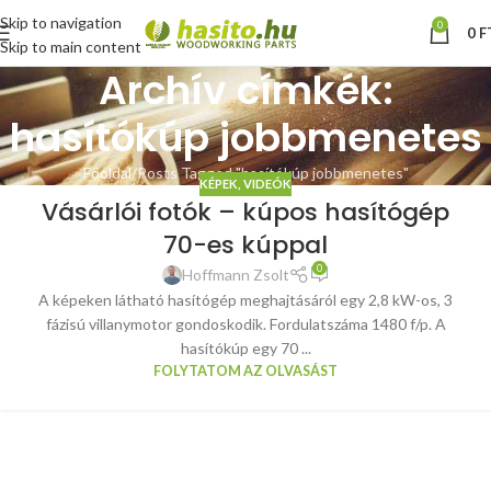
Skip to navigation
0
0
F
Skip to main content
Archív címkék:
hasítókúp jobbmenetes
Főoldal
Posts Tagged "hasítókúp jobbmenetes"
KÉPEK, VIDEÓK
Vásárlói fotók – kúpos hasítógép
70-es kúppal
0
Hoffmann Zsolt
A képeken látható hasítógép meghajtásáról egy 2,8 kW-os, 3
fázisú villanymotor gondoskodik. Fordulatszáma 1480 f/p. A
hasítókúp egy 70 ...
FOLYTATOM AZ OLVASÁST