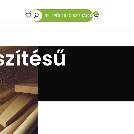
0
BELÉPÉS / REGISZTRÁCIÓ
szítésű