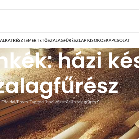
ALKATRÉSZ ISMERTETŐ
SZALAGFŰRÉSZLAP KISOKOS
KAPCSOLAT
mkék: házi ké
zalagfűrész
Főoldal
Posts Tagged "házi készítésű szalagfűrész"