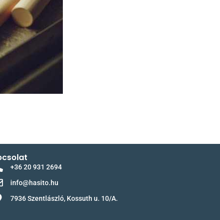
csolat
+36 20 931 2694
info@hasito.hu
7936 Szentlászló, Kossuth u. 10/A.