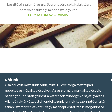
készítésű szalagfűrészre. Szerencsére sok átalakításra
nem volt szükség, mindössze egy kör...
FOLYTATOM AZ OLVASÁST
Rólunk
Családi vállalkozásunk több, mint 15 éve forgalmaz faipari
gépeket és gépalkatrészeket. Az esztergált, mart alkatrészek,
hasítógép- és szalagfűrész alkatrészek mindegyike saját gyártás.
Állandó raktárkészlettel rendelkezünk, ennek köszönhetően akár
aznapi személyes átvétel, vagy másnapi kiszállítás is megoldható.