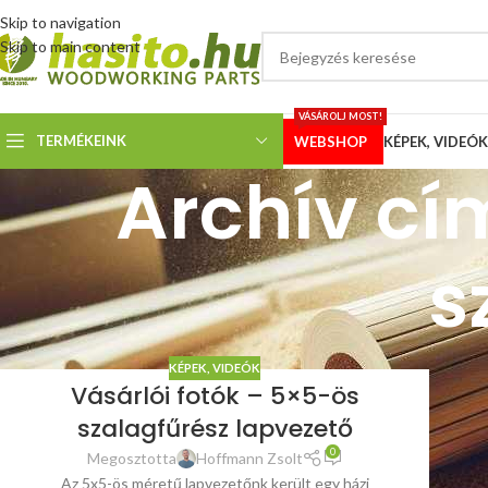
Skip to navigation
Skip to main content
VÁSÁROLJ MOST!
TERMÉKEINK
WEBSHOP
KÉPEK, VIDEÓK
Archív cí
s
KÉPEK, VIDEÓK
Vásárlói fotók – 5×5-ös
szalagfűrész lapvezető
0
Megosztotta
Hoffmann Zsolt
Az 5x5-ös méretű lapvezetőnk került egy házi