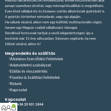
Állandó raktárkészlettel rendelkezünk, ennek köszönhetően akár
aznapi személyes átvétel, vagy másnapi kiszállítás is megoldható.
Ezen kívül vállaljuk kis és közepes szériás alkatrészek gyártását is.
A gyártás történhet mintadarab, vagy rajz alapján.
Ha nálunk vásárol, akkor nem egy külföldi, multinacionális céget,
hanem egy Magyar családi vállalkozást támogat.
Rendkívül fontosnak tartjuk a vevői elégedettséget, így a
mottónk már 15 éve változatlan: Szívesen segítünk, ha nem
tőlünk vásárol, akkor is!
Megrendelés és szállítás
Általános Szerződési Feltételek
Adatvédelmi szabályzat
Elállás és visszatérítés
Fizetési & Szállítási feltételek
Rólunk
Kapcsolat
Kapcsolat
+36 20 931 2694
0