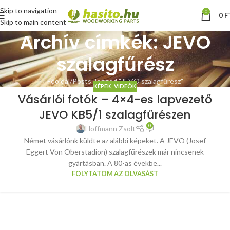
Skip to navigation
0
0
F
Skip to main content
Archív címkék: JEVO
szalagfűrész
Főoldal
Posts Tagged "JEVO szalagfűrész"
KÉPEK, VIDEÓK
Vásárlói fotók – 4×4-es lapvezető
JEVO KB5/1 szalagfűrészen
0
Hoffmann Zsolt
Német vásárlónk küldte az alábbi képeket. A JEVO (Josef
Eggert Von Oberstadion) szalagfűrészek már nincsenek
gyártásban. A 80-as évekbe...
FOLYTATOM AZ OLVASÁST