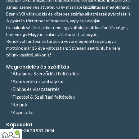
Állandó raktárkészlettel rendelkezünk, ennek köszönhetően akár
aznapi személyes átvétel, vagy másnapi kiszállítás is megoldható.
Ezen kívül vállaljuk kis és közepes szériás alkatrészek gyártását is.
A gyártás történhet mintadarab, vagy rajz alapján.
Ha nálunk vásárol, akkor nem egy külföldi, multinacionális céget,
hanem egy Magyar családi vállalkozást támogat.
Rendkívül fontosnak tartjuk a vevői elégedettséget, így a
mottónk már 15 éve változatlan: Szívesen segítünk, ha nem
tőlünk vásárol, akkor is!
Megrendelés és szállítás
Általános Szerződési Feltételek
Adatvédelmi szabályzat
Elállás és visszatérítés
Fizetési & Szállítási feltételek
Rólunk
Kapcsolat
Kapcsolat
+36 20 931 2694
0