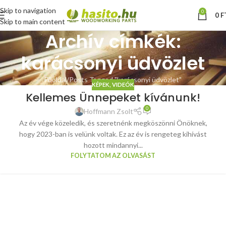
Skip to navigation
0
0
F
Skip to main content
Archív címkék:
karácsonyi üdvözlet
Főoldal
Posts Tagged "karácsonyi üdvözlet"
KÉPEK, VIDEÓK
Kellemes Ünnepeket kívánunk!
0
Hoffmann Zsolt
Az év vége közeledik, és szeretnénk megköszönni Önöknek,
hogy 2023-ban is velünk voltak. Ez az év is rengeteg kihívást
hozott mindannyi...
FOLYTATOM AZ OLVASÁST