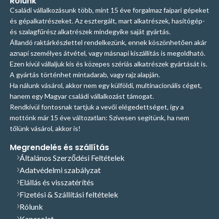
Rólunk
Családi vállalkozásunk több, mint 15 éve forgalmaz faipari gépeket
és gépalkatrészeket. Az esztergált, mart alkatrészek, hasítógép-
és szalagfűrész alkatrészek mindegyike saját gyártás.
Állandó raktárkészlettel rendelkezünk, ennek köszönhetően akár
aznapi személyes átvétel, vagy másnapi kiszállítás is megoldható.
Ezen kívül vállaljuk kis és közepes szériás alkatrészek gyártását is.
A gyártás történhet mintadarab, vagy rajz alapján.
Ha nálunk vásárol, akkor nem egy külföldi, multinacionális céget,
hanem egy Magyar családi vállalkozást támogat.
Rendkívül fontosnak tartjuk a vevői elégedettséget, így a
mottónk már 15 éve változatlan: Szívesen segítünk, ha nem
tőlünk vásárol, akkor is!
Megrendelés és szállítás
Általános Szerződési Feltételek
Adatvédelmi szabályzat
Elállás és visszatérítés
Fizetési & Szállítási feltételek
Rólunk
Kapcsolat