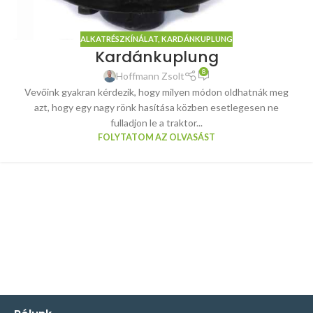
ALKATRÉSZKÍNÁLAT
,
KARDÁNKUPLUNG
Kardánkuplung
8
Hoffmann Zsolt
Vevőink gyakran kérdezik, hogy milyen módon oldhatnák meg
azt, hogy egy nagy rönk hasítása közben esetlegesen ne
fulladjon le a traktor...
FOLYTATOM AZ OLVASÁST