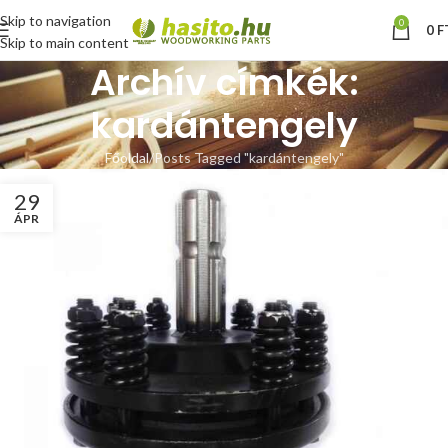
Skip to navigation
0
0
F
Skip to main content
Archív címkék:
kardántengely
Főoldal
Posts Tagged "kardántengely"
29
ÁPR