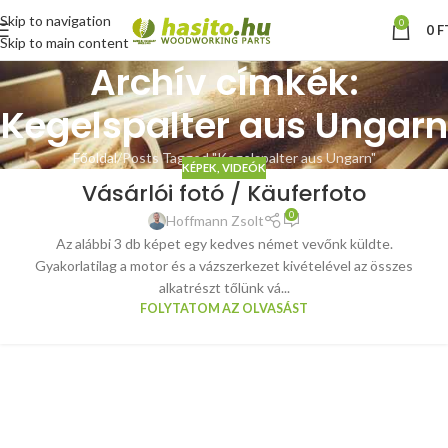
Skip to navigation
0
0
F
Skip to main content
Archív címkék:
Kegelspalter aus Ungarn
Főoldal
Posts Tagged "Kegelspalter aus Ungarn"
KÉPEK, VIDEÓK
Vásárlói fotó / Käuferfoto
0
Hoffmann Zsolt
Az alábbi 3 db képet egy kedves német vevőnk küldte.
Gyakorlatilag a motor és a vázszerkezet kivételével az összes
alkatrészt tőlünk vá...
FOLYTATOM AZ OLVASÁST