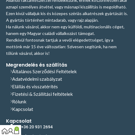
Állandó raktárkészlettel rendelkezünk, ennek köszönhetően akár
aznapi személyes átvétel, vagy másnapi kiszállítás is megoldható.
Ezen kívül vállaljuk kis és közepes szériás alkatrészek gyártását is.
A gyártás történhet mintadarab, vagy rajz alapján.
Ha nálunk vásárol, akkor nem egy külföldi, multinacionális céget,
hanem egy Magyar családi vállalkozást támogat.
Rendkívül fontosnak tartjuk a vevői elégedettséget, így a
mottónk már 15 éve változatlan: Szívesen segítünk, ha nem
tőlünk vásárol, akkor is!
Megrendelés és szállítás
Általános Szerződési Feltételek
Adatvédelmi szabályzat
Elállás és visszatérítés
Fizetési & Szállítási feltételek
Rólunk
Kapcsolat
Kapcsolat
+36 20 931 2694
0