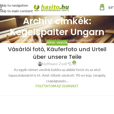
Skip to navigation
0
0
F
Skip to main content
Archív címkék:
Kegelspalter Ungarn
Főoldal
Posts Tagged "Kegelspalter Ungarn"
KÉPEK, VIDEÓK
Vásárlói fotó, Käuferfoto und Urteil
über unsere Teile
0
Hoffmann Zsolt
Az egyik német vevőnk küldte az alábbi fotót és az első
tapasztalatairól is írt. Amit tőlünk vásárolt: 90-es kúp, tengely,
csapágyazás...
FOLYTATOM AZ OLVASÁST