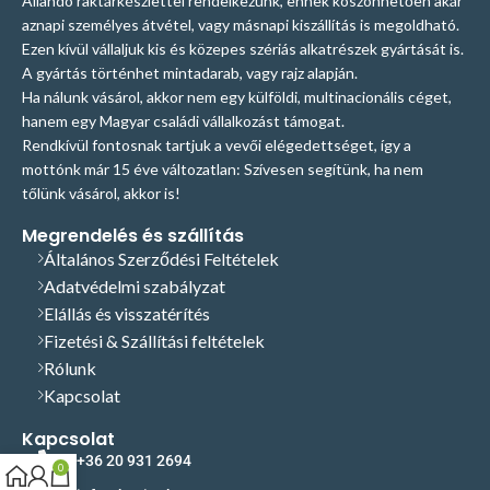
Állandó raktárkészlettel rendelkezünk, ennek köszönhetően akár
aznapi személyes átvétel, vagy másnapi kiszállítás is megoldható.
Ezen kívül vállaljuk kis és közepes szériás alkatrészek gyártását is.
A gyártás történhet mintadarab, vagy rajz alapján.
Ha nálunk vásárol, akkor nem egy külföldi, multinacionális céget,
hanem egy Magyar családi vállalkozást támogat.
Rendkívül fontosnak tartjuk a vevői elégedettséget, így a
mottónk már 15 éve változatlan: Szívesen segítünk, ha nem
tőlünk vásárol, akkor is!
Megrendelés és szállítás
Általános Szerződési Feltételek
Adatvédelmi szabályzat
Elállás és visszatérítés
Fizetési & Szállítási feltételek
Rólunk
Kapcsolat
Kapcsolat
+36 20 931 2694
0