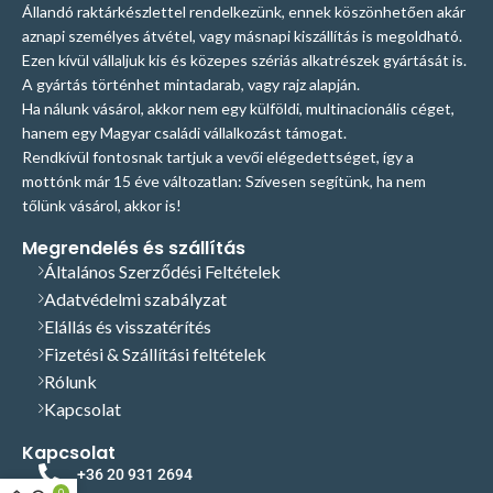
Állandó raktárkészlettel rendelkezünk, ennek köszönhetően akár
aznapi személyes átvétel, vagy másnapi kiszállítás is megoldható.
Ezen kívül vállaljuk kis és közepes szériás alkatrészek gyártását is.
A gyártás történhet mintadarab, vagy rajz alapján.
Ha nálunk vásárol, akkor nem egy külföldi, multinacionális céget,
hanem egy Magyar családi vállalkozást támogat.
Rendkívül fontosnak tartjuk a vevői elégedettséget, így a
mottónk már 15 éve változatlan: Szívesen segítünk, ha nem
tőlünk vásárol, akkor is!
Megrendelés és szállítás
Általános Szerződési Feltételek
Adatvédelmi szabályzat
Elállás és visszatérítés
Fizetési & Szállítási feltételek
Rólunk
Kapcsolat
Kapcsolat
+36 20 931 2694
0