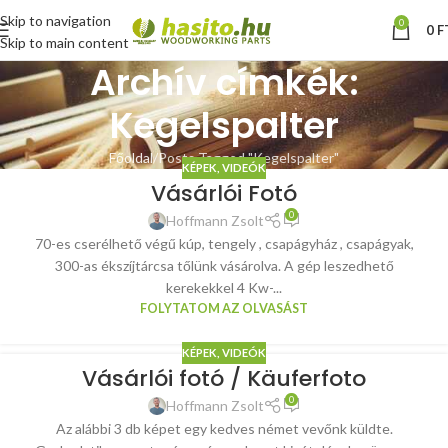
Skip to navigation
0
0
F
Skip to main content
Archív címkék:
Kegelspalter
Főoldal
Posts Tagged "Kegelspalter"
KÉPEK, VIDEÓK
Vásárlói Fotó
0
Hoffmann Zsolt
70-es cserélhető végű kúp, tengely , csapágyház , csapágyak,
300-as ékszíjtárcsa tőlünk vásárolva. A gép leszedhető
kerekekkel 4 Kw-...
FOLYTATOM AZ OLVASÁST
KÉPEK, VIDEÓK
Vásárlói fotó / Käuferfoto
0
Hoffmann Zsolt
Az alábbi 3 db képet egy kedves német vevőnk küldte.