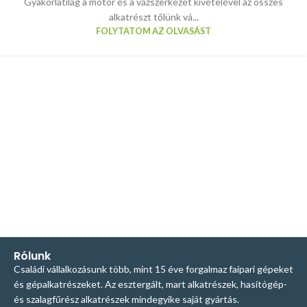
Gyakorlatilag a motor és a vázszerkezet kivételével az összes
alkatrészt tőlünk vá...
FOLYTATOM AZ OLVASÁST
Rólunk
Családi vállalkozásunk több, mint 15 éve forgalmaz faipari gépeket
és gépalkatrészeket. Az esztergált, mart alkatrészek, hasítógép-
és szalagfűrész alkatrészek mindegyike saját gyártás.