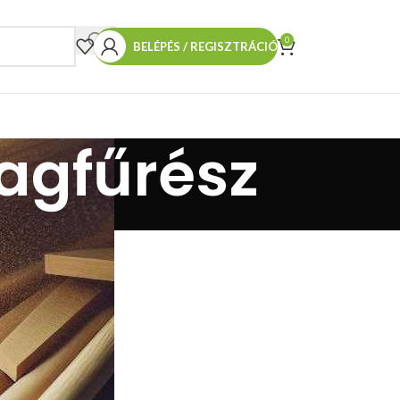
0
BELÉPÉS / REGISZTRÁCIÓ
lagfűrész