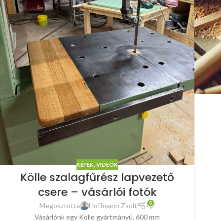
KÉPEK, VIDEÓK
Kölle szalagfűrész lapvezető
csere – vásárlói fotók
0
Megosztotta
Hoffmann Zsolt
Vásárlónk egy Kölle gyártmányú, 600 mm