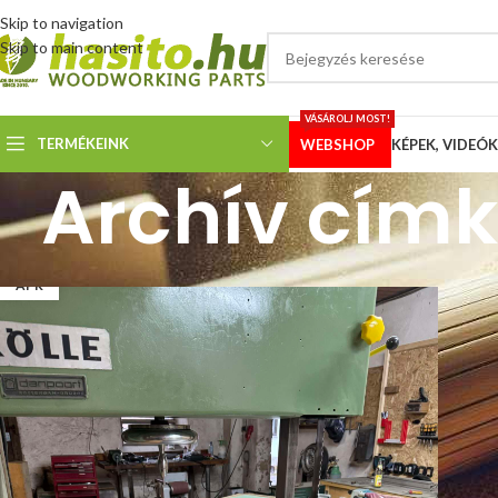
Skip to navigation
Skip to main content
VÁSÁROLJ MOST!
TERMÉKEINK
WEBSHOP
KÉPEK, VIDEÓK
Archív címk
22
ÁPR