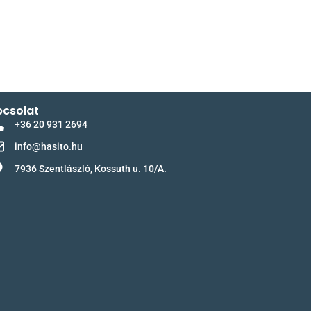
csolat
+36 20 931 2694
info@hasito.hu
7936 Szentlászló, Kossuth u. 10/A.