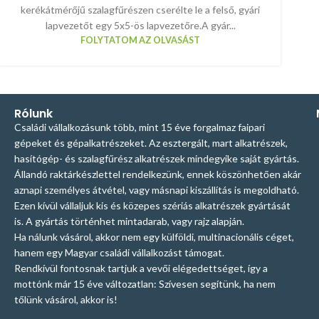
kerékátmérőjű szalagfűrészen cserélte le a felső, gyári
lapvezetőt egy 5x5-ös lapvezetőre.A gyár...
FOLYTATOM AZ OLVASÁST
Rólunk
Családi vállalkozásunk több, mint 15 éve forgalmaz faipari
gépeket és gépalkatrészeket. Az esztergált, mart alkatrészek,
hasítógép- és szalagfűrész alkatrészek mindegyike saját gyártás.
Állandó raktárkészlettel rendelkezünk, ennek köszönhetően akár
aznapi személyes átvétel, vagy másnapi kiszállítás is megoldható.
Ezen kívül vállaljuk kis és közepes szériás alkatrészek gyártását
is. A gyártás történhet mintadarab, vagy rajz alapján.
Ha nálunk vásárol, akkor nem egy külföldi, multinacionális céget,
hanem egy Magyar családi vállalkozást támogat.
Rendkívül fontosnak tartjuk a vevői elégedettséget, így a
mottónk már 15 éve változatlan: Szívesen segítünk, ha nem
tőlünk vásárol, akkor is!