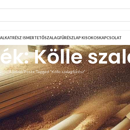
ALKATRÉSZ ISMERTETŐ
SZALAGFŰRÉSZLAP KISOKOS
KAPCSOLAT
ék: Kölle sza
Főoldal
Posts Tagged "Kölle szalagfűrész"