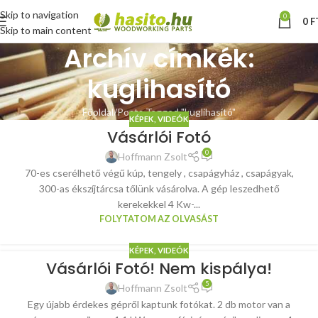
Skip to navigation
0
0
F
Skip to main content
Archív címkék:
kuglihasító
Főoldal
Posts Tagged "kuglihasító"
KÉPEK, VIDEÓK
Vásárlói Fotó
0
Hoffmann Zsolt
70-es cserélhető végű kúp, tengely , csapágyház , csapágyak,
300-as ékszíjtárcsa tőlünk vásárolva. A gép leszedhető
kerekekkel 4 Kw-...
FOLYTATOM AZ OLVASÁST
KÉPEK, VIDEÓK
Vásárlói Fotó! Nem kispálya!
5
Hoffmann Zsolt
Egy újabb érdekes gépről kaptunk fotókat. 2 db motor van a