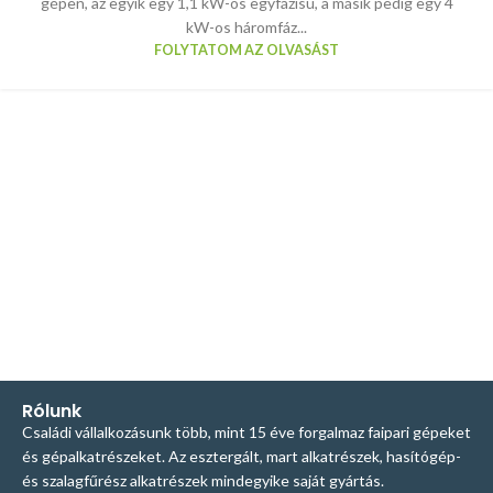
gépen, az egyik egy 1,1 kW-os egyfázisú, a másik pedig egy 4
kW-os háromfáz...
FOLYTATOM AZ OLVASÁST
Rólunk
Családi vállalkozásunk több, mint 15 éve forgalmaz faipari gépeket
és gépalkatrészeket. Az esztergált, mart alkatrészek, hasítógép-
és szalagfűrész alkatrészek mindegyike saját gyártás.