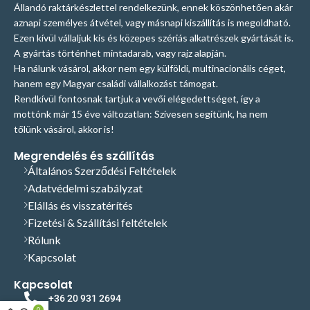
Állandó raktárkészlettel rendelkezünk, ennek köszönhetően akár
aznapi személyes átvétel, vagy másnapi kiszállítás is megoldható.
Ezen kívül vállaljuk kis és közepes szériás alkatrészek gyártását is.
A gyártás történhet mintadarab, vagy rajz alapján.
Ha nálunk vásárol, akkor nem egy külföldi, multinacionális céget,
hanem egy Magyar családi vállalkozást támogat.
Rendkívül fontosnak tartjuk a vevői elégedettséget, így a
mottónk már 15 éve változatlan: Szívesen segítünk, ha nem
tőlünk vásárol, akkor is!
Megrendelés és szállítás
Általános Szerződési Feltételek
Adatvédelmi szabályzat
Elállás és visszatérítés
Fizetési & Szállítási feltételek
Rólunk
Kapcsolat
Kapcsolat
+36 20 931 2694
0