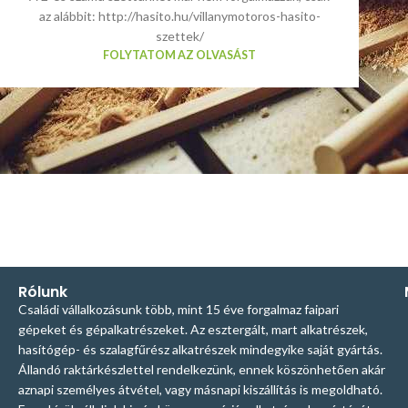
az alábbit: http://hasito.hu/villanymotoros-hasito-
szettek/
FOLYTATOM AZ OLVASÁST
Rólunk
Családi vállalkozásunk több, mint 15 éve forgalmaz faipari
gépeket és gépalkatrészeket. Az esztergált, mart alkatrészek,
hasítógép- és szalagfűrész alkatrészek mindegyike saját gyártás.
Állandó raktárkészlettel rendelkezünk, ennek köszönhetően akár
aznapi személyes átvétel, vagy másnapi kiszállítás is megoldható.