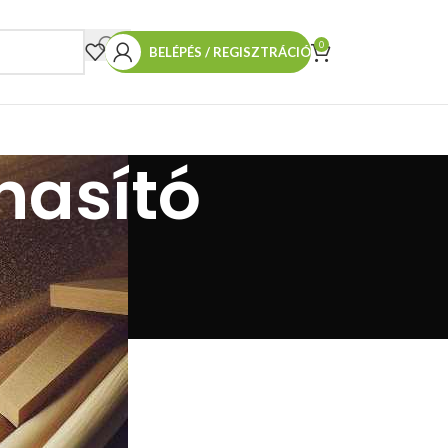
0
BELÉPÉS / REGISZTRÁCIÓ
hasító