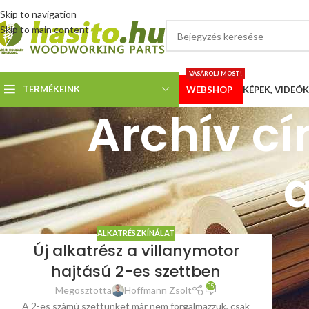
Skip to navigation
Skip to main content
VÁSÁROLJ MOST!
TERMÉKEINK
WEBSHOP
KÉPEK, VIDEÓK
Archív c
a
ALKATRÉSZKÍNÁLAT
Új alkatrész a villanymotor
hajtású 2-es szettben
35
Megosztotta
Hoffmann Zsolt
A 2-es számú szettünket már nem forgalmazzuk, csak