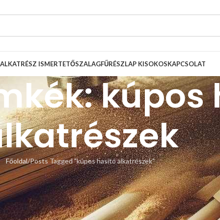
ALKATRÉSZ ISMERTETŐ
SZALAGFŰRÉSZLAP KISOKOS
KAPCSOLAT
ímkék: kúpos 
lkatrészek
Főoldal
Posts Tagged "kúpos hasító alkatrészek"