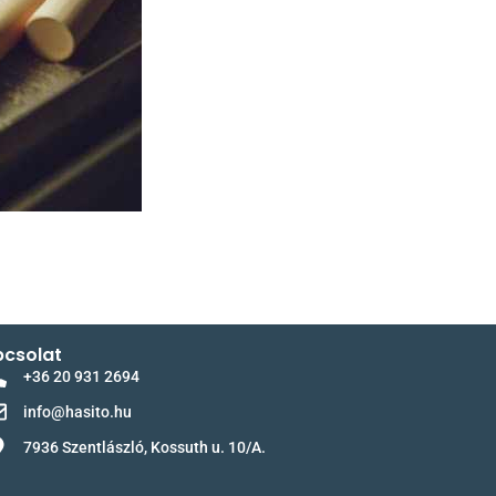
csolat
+36 20 931 2694
info@hasito.hu
7936 Szentlászló, Kossuth u. 10/A.