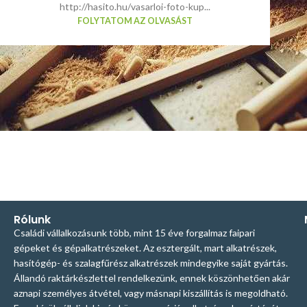
http://hasito.hu/vasarloi-foto-kup...
FOLYTATOM AZ OLVASÁST
Rólunk
Családi vállalkozásunk több, mint 15 éve forgalmaz faipari
gépeket és gépalkatrészeket. Az esztergált, mart alkatrészek,
hasítógép- és szalagfűrész alkatrészek mindegyike saját gyártás.
Állandó raktárkészlettel rendelkezünk, ennek köszönhetően akár
aznapi személyes átvétel, vagy másnapi kiszállítás is megoldható.