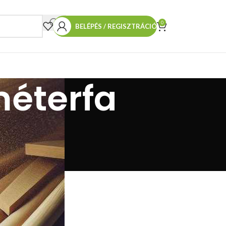
0
BELÉPÉS / REGISZTRÁCIÓ
méterfa