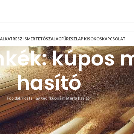
ALKATRÉSZ ISMERTETŐ
SZALAGFŰRÉSZLAP KISOKOS
KAPCSOLAT
mkék: kúpos 
hasító
Főoldal
Posts Tagged "kúpos méterfa hasító"