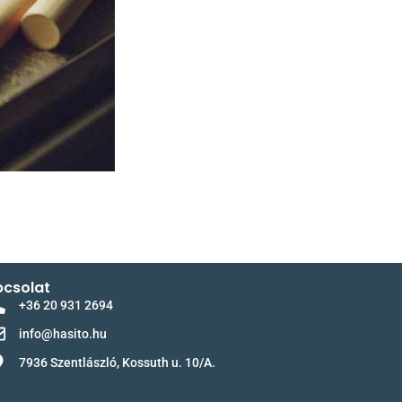
csolat
+36 20 931 2694
info@hasito.hu
7936 Szentlászló, Kossuth u. 10/A.