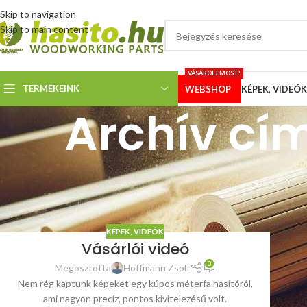
Skip to navigation
Skip to main content
VÁSÁROLJ MOST!
TERMÉKEINK
WEBSHOP
KÉPEK, VIDEÓK
Archív cí
KÉPEK, VIDEÓK
Vásárlói videó
0
Megosztotta
Hoffmann Zsolt
Nem rég kaptunk képeket egy kúpos méterfa hasítóról,
ami nagyon precíz, pontos kivitelezésű volt.