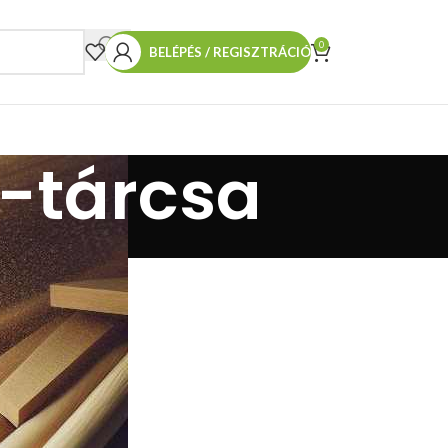
0
BELÉPÉS / REGISZTRÁCIÓ
j-tárcsa