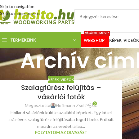
Skip to navigation
Skip to main content
VÁSÁROLJ MOST!
TERMÉKEINK
WEBSHOP
KÉPEK, VIDEÓK
Archív cím
KÉPEK, VIDEÓK
Szalagfűrész felújítás –
vásárlói fotók
0
Megosztotta
Hoffmann Zsolt
Holland vásárlónk küldte az alábbi képeket. Egy közel
száz éves szalagfűrész felújításába fogott bele. Próbált
maradni az eredeti állap...
FOLYTATOM AZ OLVASÁST