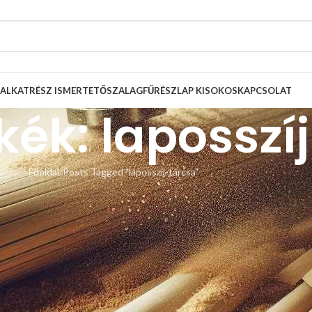
ALKATRÉSZ ISMERTETŐ
SZALAGFŰRÉSZLAP KISOKOS
KAPCSOLAT
kék: laposszí
Főoldal
Posts Tagged "laposszíj-tárcsa"