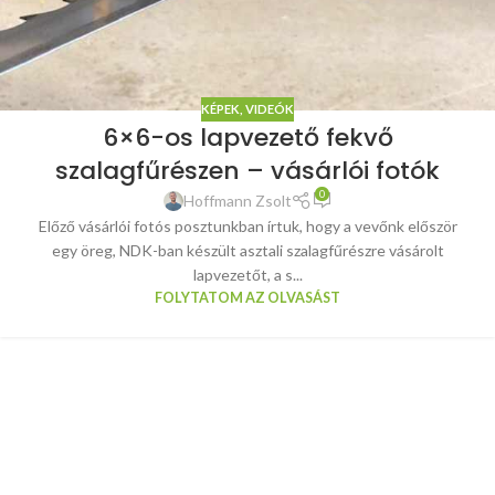
KÉPEK, VIDEÓK
6×6-os lapvezető fekvő
szalagfűrészen – vásárlói fotók
0
Hoffmann Zsolt
Előző vásárlói fotós posztunkban írtuk, hogy a vevőnk először
egy öreg, NDK-ban készült asztali szalagfűrészre vásárolt
lapvezetőt, a s...
FOLYTATOM AZ OLVASÁST