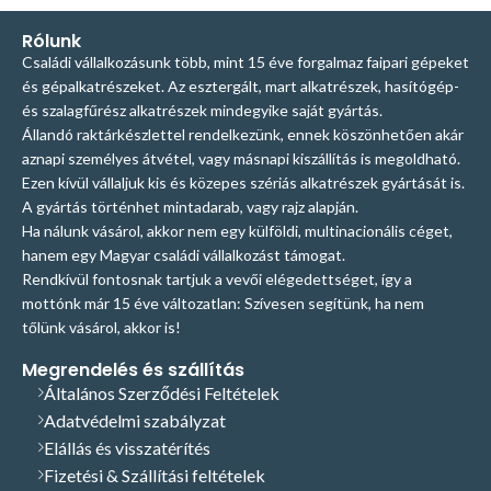
Rólunk
Családi vállalkozásunk több, mint 15 éve forgalmaz faipari gépeket
és gépalkatrészeket. Az esztergált, mart alkatrészek, hasítógép-
és szalagfűrész alkatrészek mindegyike saját gyártás.
Állandó raktárkészlettel rendelkezünk, ennek köszönhetően akár
aznapi személyes átvétel, vagy másnapi kiszállítás is megoldható.
Ezen kívül vállaljuk kis és közepes szériás alkatrészek gyártását is.
A gyártás történhet mintadarab, vagy rajz alapján.
Ha nálunk vásárol, akkor nem egy külföldi, multinacionális céget,
hanem egy Magyar családi vállalkozást támogat.
Rendkívül fontosnak tartjuk a vevői elégedettséget, így a
mottónk már 15 éve változatlan: Szívesen segítünk, ha nem
tőlünk vásárol, akkor is!
Megrendelés és szállítás
Általános Szerződési Feltételek
Adatvédelmi szabályzat
Elállás és visszatérítés
Fizetési & Szállítási feltételek