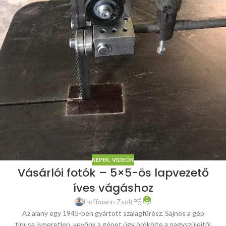
KÉPEK, VIDEÓK
Vásárlói fotók – 5×5-ös lapvezető
íves vágáshoz
0
Hoffmann Zsolt
Az alany egy 1945-ben gyártott szalagfűrész. Sajnos a gép
típusa ismeretlen, vevőnk a gépet úgy örökölte a nagyszüleitől