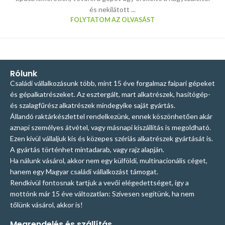
és nekilátott ...
FOLYTATOM AZ OLVASÁST
Rólunk
Családi vállalkozásunk több, mint 15 éve forgalmaz faipari gépeket
és gépalkatrészeket. Az esztergált, mart alkatrészek, hasítógép-
és szalagfűrész alkatrészek mindegyike saját gyártás.
Állandó raktárkészlettel rendelkezünk, ennek köszönhetően akár
aznapi személyes átvétel, vagy másnapi kiszállítás is megoldható.
Ezen kívül vállaljuk kis és közepes szériás alkatrészek gyártását is.
A gyártás történhet mintadarab, vagy rajz alapján.
Ha nálunk vásárol, akkor nem egy külföldi, multinacionális céget,
hanem egy Magyar családi vállalkozást támogat.
Rendkívül fontosnak tartjuk a vevői elégedettséget, így a
mottónk már 15 éve változatlan: Szívesen segítünk, ha nem
tőlünk vásárol, akkor is!
Megrendelés és szállítás