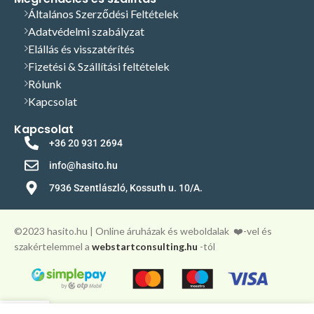
Általános Szerződési Feltételek
Adatvédelmi szabályzat
Elállás és visszatérítés
Fizetési & Szállítási feltételek
Rólunk
Kapcsolat
Kapcsolat
+36 20 931 2694
info@hasito.hu
7936 Szentlászló, Kossuth u. 10/A.
©️2023 hasito.hu | Online áruházak és weboldalak
❤️-vel és
szakértelemmel a
webstartconsulting.hu
-tól
0