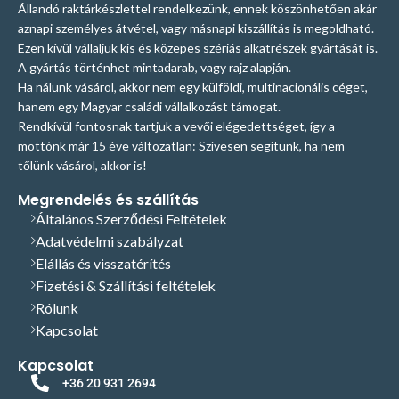
Állandó raktárkészlettel rendelkezünk, ennek köszönhetően akár
aznapi személyes átvétel, vagy másnapi kiszállítás is megoldható.
Ezen kívül vállaljuk kis és közepes szériás alkatrészek gyártását is.
A gyártás történhet mintadarab, vagy rajz alapján.
Ha nálunk vásárol, akkor nem egy külföldi, multinacionális céget,
hanem egy Magyar családi vállalkozást támogat.
Rendkívül fontosnak tartjuk a vevői elégedettséget, így a
mottónk már 15 éve változatlan: Szívesen segítünk, ha nem
tőlünk vásárol, akkor is!
Megrendelés és szállítás
Általános Szerződési Feltételek
Adatvédelmi szabályzat
Elállás és visszatérítés
Fizetési & Szállítási feltételek
Rólunk
Kapcsolat
Kapcsolat
+36 20 931 2694