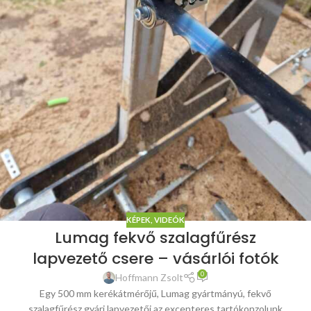
KÉPEK, VIDEÓK
Lumag fekvő szalagfűrész
lapvezető csere – vásárlói fotók
0
Hoffmann Zsolt
Egy 500 mm kerékátmérőjű, Lumag gyártmányú, fekvő
szalagfűrész gyári lapvezetői az excenteres tartókonzolunk