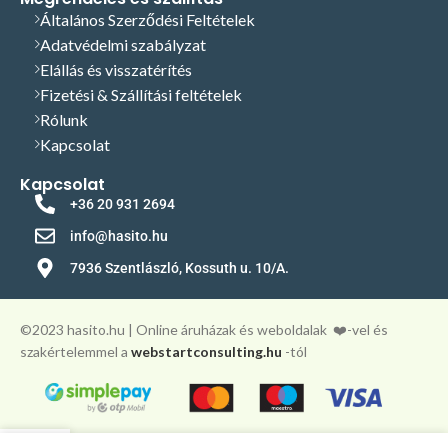
Általános Szerződési Feltételek
Adatvédelmi szabályzat
Elállás és visszatérítés
Fizetési & Szállítási feltételek
Rólunk
Kapcsolat
Kapcsolat
+36 20 931 2694
info@hasito.hu
7936 Szentlászló, Kossuth u. 10/A.
©️2023 hasito.hu | Online áruházak és weboldalak
❤️-vel és
szakértelemmel a
webstartconsulting.hu
-tól
0