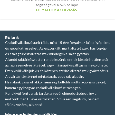
segítségével a 6x6-os lapv...
FOLYTATOM AZ OLVASÁST
Rólunk
Családi vállalkozásunk több, mint 15 éve forgalmaz faipari gépeket
és gépalkatrészeket. Az esztergált, mart alkatrészek, hasítógép-
és szalagfűrész alkatrészek mindegyike saját gyártás.
Állandó raktárkészlettel rendelkezünk, ennek köszönhetően akár
aznapi személyes átvétel, vagy másnapi kiszállítás is megoldható.
Ezen kívül vállaljuk kis és közepes szériás alkatrészek gyártását is.
A gyártás történhet mintadarab, vagy rajz alapján.
Ha nálunk vásárol, akkor nem egy külföldi, multinacionális céget,
hanem egy Magyar családi vállalkozást támogat.
Rendkívül fontosnak tartjuk a vevői elégedettséget, így a
mottónk már 15 éve változatlan: Szívesen segítünk, ha nem
tőlünk vásárol, akkor is!
Megrendelés és szállítás