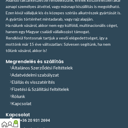
Állandó raktárkészlettel rendelkezünk, ennek köszönhetően akár
aznapi személyes átvétel, vagy másnapi kiszállítás is megoldható.
Ezen kívül vállaljuk kis és közepes szériás alkatrészek gyártását is.
A gyártás történhet mintadarab, vagy rajz alapján.
Ha nálunk vásárol, akkor nem egy külföldi, multinacionális céget,
hanem egy Magyar családi vállalkozást támogat.
Rendkívül fontosnak tartjuk a vevői elégedettséget, így a
mottónk már 15 éve változatlan: Szívesen segítünk, ha nem
tőlünk vásárol, akkor is!
Megrendelés és szállítás
Általános Szerződési Feltételek
Adatvédelmi szabályzat
Elállás és visszatérítés
Fizetési & Szállítási feltételek
Rólunk
Kapcsolat
Kapcsolat
+36 20 931 2694
0