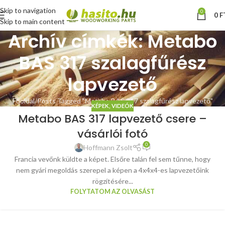
Skip to navigation
0
0
F
Skip to main content
Archív címkék: Metabo
BAS 317 szalagfűrész
lapvezető
Főoldal
Posts Tagged "Metabo BAS 317 szalagfűrész lapvezető"
KÉPEK, VIDEÓK
Metabo BAS 317 lapvezető csere –
vásárlói fotó
0
Hoffmann Zsolt
Francia vevőnk küldte a képet. Elsőre talán fel sem tűnne, hogy
nem gyári megoldás szerepel a képen a 4x4x4-es lapvezetőink
rögzítésére...
FOLYTATOM AZ OLVASÁST