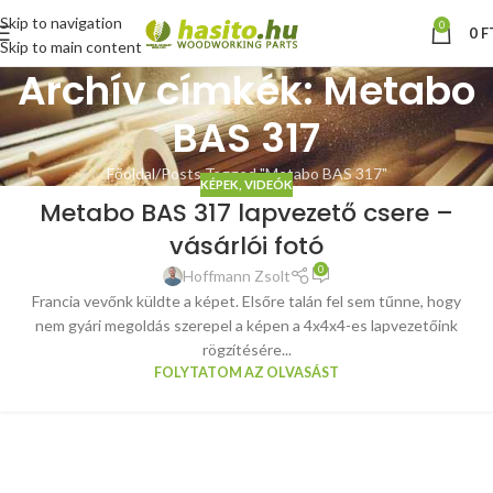
Skip to navigation
0
0
F
Skip to main content
Archív címkék: Metabo
BAS 317
Főoldal
Posts Tagged "Metabo BAS 317"
KÉPEK, VIDEÓK
Metabo BAS 317 lapvezető csere –
vásárlói fotó
0
Hoffmann Zsolt
Francia vevőnk küldte a képet. Elsőre talán fel sem tűnne, hogy
nem gyári megoldás szerepel a képen a 4x4x4-es lapvezetőink
rögzítésére...
FOLYTATOM AZ OLVASÁST