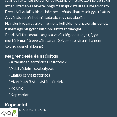
Állandó raktárkészlettel rendelkezünk, ennek köszönhetően akár
aznapi személyes átvétel, vagy másnapi kiszállítás is megoldható.
Ezen kívül vállaljuk kis és közepes szériás alkatrészek gyártását is.
A gyártás történhet mintadarab, vagy rajz alapján.
Ha nálunk vásárol, akkor nem egy külföldi, multinacionális céget,
hanem egy Magyar családi vállalkozást támogat.
Rendkívül fontosnak tartjuk a vevői elégedettséget, így a
mottónk már 15 éve változatlan: Szívesen segítünk, ha nem
tőlünk vásárol, akkor is!
Megrendelés és szállítás
Általános Szerződési Feltételek
Adatvédelmi szabályzat
Elállás és visszatérítés
Fizetési & Szállítási feltételek
Rólunk
Kapcsolat
Kapcsolat
+36 20 931 2694
0